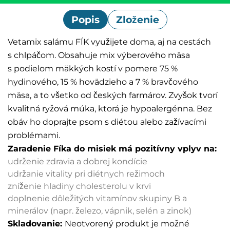
Popis
Zloženie
Vetamix salámu FÍK využijete doma, aj na cestách
s chlpáčom. Ob­sahuje mix výberového mäsa
s podielom mäkkých kostí v pomere 75 %
hydinového, 15 % hovädzieho a 7 % bravčového
mäsa, a to všetko od českých farmárov. Zvyšok tvorí
kvalitná ryžová múka, ktorá je hypoalergénna. Bez
obáv ho doprajte psom s diétou alebo zažívacími
problémami.
Zaradenie Fíka do misiek má pozitívny vplyv na:
udrženie zdravia a dobrej kondície
udržanie vitality pri diétnych režimoch
zníženie hladiny cholesterolu v krvi
doplnenie dôležitých vitamínov skupiny B a
minerálov (napr. železo, vápnik, selén a zinok)
Skladovanie:
Ne­otvorený produkt je možné