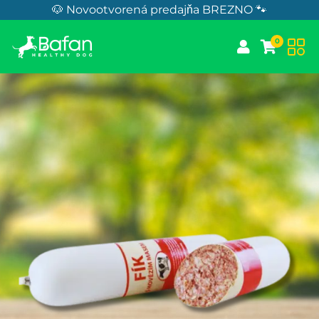
Skip to Content
🐶 Novootvorená predajňa BREZNO 🐾
0