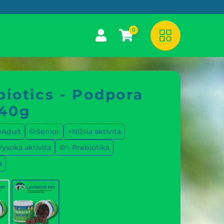
0
biotics - Podpora
240g
Adult
🐶Senior
⚡Nižšia aktivita
ysoká aktivita
🦠✨Prebiotiká
á