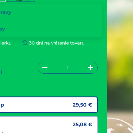
pravy
by
ierku
30 dní na vrátenie tovaru
í
up
29,50
€
25,08
€