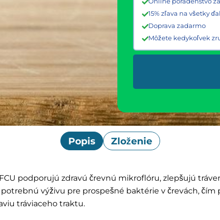
Online poradenstvo 
15% zľava na všetky ď
Doprava zadarmo
Môžete kedykoľvek zru
Popis
Zloženie
FCU podporujú zdravú črevnú mikroflóru, zlepšujú tráveni
otrebnú výživu pre prospešné baktérie v črevách, čím po
viu tráviaceho traktu.