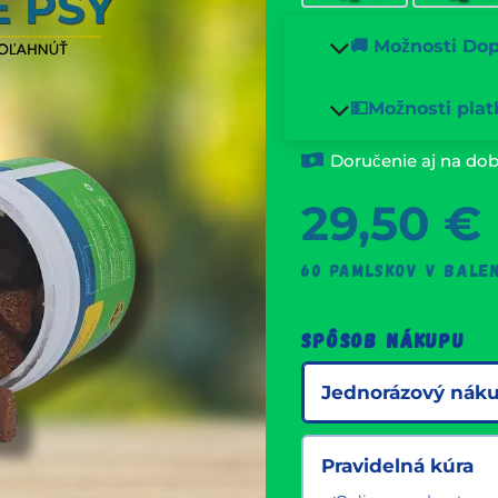
🚚 Možnosti Do
💵Možnosti plat
Doručenie aj na dob
29,50
€
60 pamlskov v balen
Spôsob nákupu
Jednorázový nák
Pravidelná kúra