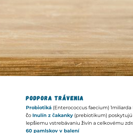
Podpora trávenia
Probiotiká
(Enterococcus faecium) 1miliarda 
čo
Inulín z čakanky
(prebiotikum) poskytujú p
lepšiemu vstrebávaniu živín a celkovému zdra
60 pamlskov v balení