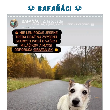
🐶 Bafaňáci 🐶