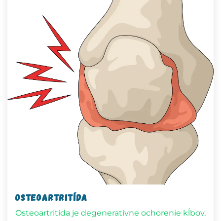
Osteoartritída
Osteoartritída je degeneratívne ochorenie kĺbov,