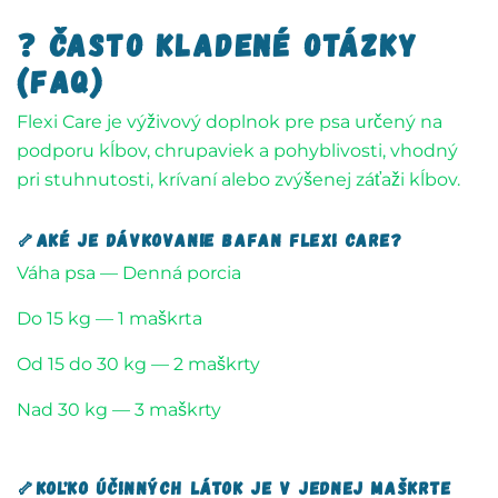
❓ Často kladené otázky
(FAQ)
Flexi Care je výživový doplnok pre psa určený na
podporu kĺbov, chrupaviek a pohyblivosti, vhodný
pri stuhnutosti, krívaní alebo zvýšenej záťaži kĺbov.
🦴Aké je dávkovanie Bafan Flexi care?
Váha psa — Denná porcia
Do 15 kg — 1 maškrta
Od 15 do 30 kg — 2 maškrty
Nad 30 kg — 3 maškrty
🦴Koľko účinných látok je v jednej maškrte