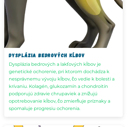
Dysplázia bedrových kĺbov
Dysplázia bedrových a lakťových kĺbov je
genetické ochorenie, pri ktorom dochádza k
nesprávnemu vývoju kĺbov, čo vedie k bolesti a
krívaniu. Kolagén, glukozamín a chondroitín
podporujú zdravie chrupaviek a znižujú
opotrebovanie kĺbov, čo zmierňuje príznaky a
spomaluje progresiu ochorenia.