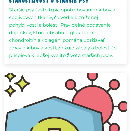
Starostlivosť o staršie psy
Staršie psy často trpia opotrebovaním kĺbov a
spojivových tkanív, čo vedie k zníženej
pohyblivosti a bolesti. Pravidelné podávanie
doplnkov, ktoré obsahujú glukozamín,
chondroitín a kolagén, pomáha udržiavať
zdravie kĺbov a kostí, znižuje zápaly a bolesť, čo
prispieva k lepšej kvalite života starších psov.