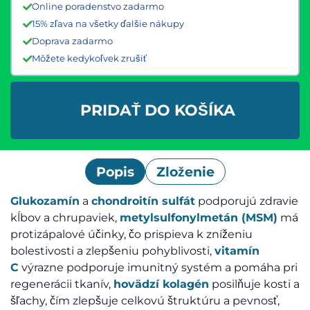
Online poradenstvo zadarmo
15% zľava na všetky ďalšie nákupy
Doprava zadarmo
Môžete kedykoľvek zrušiť
PRIDAŤ DO KOŠÍKA
Popis
Zloženie
Glukozamín
a
chondroitín sulfát
podporujú zdravie
kĺbov a chrupaviek,
metylsulfonylmetán (MSM)
má
protizápalové účinky, čo prispieva k zníženiu
bolestivosti a zlepšeniu pohyblivosti,
vitamín
C
výrazne podporuje imunitný systém a pomáha pri
regenerácii tkanív,
hovädzí kolagén
posilňuje kosti a
šľachy, čím zlepšuje celkovú štruktúru a pevnosť,