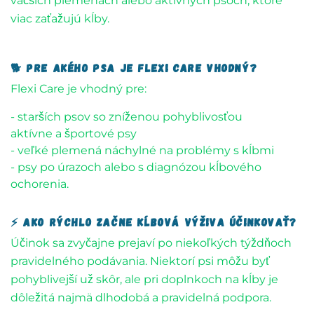
väčších plemenách alebo aktívnych psoch, ktoré
viac zaťažujú kĺby.
🐕 Pre akého psa je Flexi Care vhodný? ​
Flexi Care je vhodný pre:
- starších psov so zníženou pohyblivosťou
aktívne a športové psy
- veľké plemená náchylné na problémy s kĺbmi
- psy po úrazoch alebo s diagnózou kĺbového
ochorenia.
⚡ Ako rýchlo začne kĺbová výživa účinkovať?
Účinok sa zvyčajne prejaví po niekoľkých týždňoch
pravidelného podávania. Niektorí psi môžu byť
pohyblivejší už skôr, ale pri doplnkoch na kĺby je
dôležitá najmä dlhodobá a pravidelná podpora.