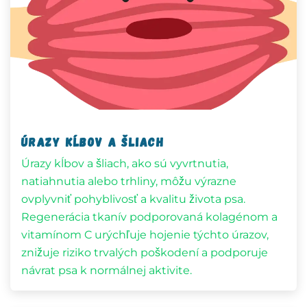
Úrazy kĺbov a šliach
Úrazy kĺbov a šliach, ako sú vyvrtnutia,
natiahnutia alebo trhliny, môžu výrazne
ovplyvniť pohyblivosť a kvalitu života psa.
Regenerácia tkanív podporovaná kolagénom a
vitamínom C urýchľuje hojenie týchto úrazov,
znižuje riziko trvalých poškodení a podporuje
návrat psa k normálnej aktivite.