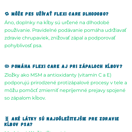
🔁 Môže pes užívať Flexi Care dlhodobo?
Áno, doplnky na kĺby sú určené na dlhodobé
používanie. Pravidelné podávanie pomáha udržiavať
zdravie chrupaviek, znižovať zápal a podporovať
pohyblivosť psa.
🦠 Pomáha Flexi Care aj pri zápaloch kĺbov?
Zložky ako MSM a antioxidanty (vitamín C a E)
podporujú prirodzené protizápalové procesy v tele a
môžu pomôcť zmierniť nepríjemné prejavy spojené
so zápalom kĺbov.
🧬 Aké látky sú najdôležitejšie pre zdravie
kĺbov psa?