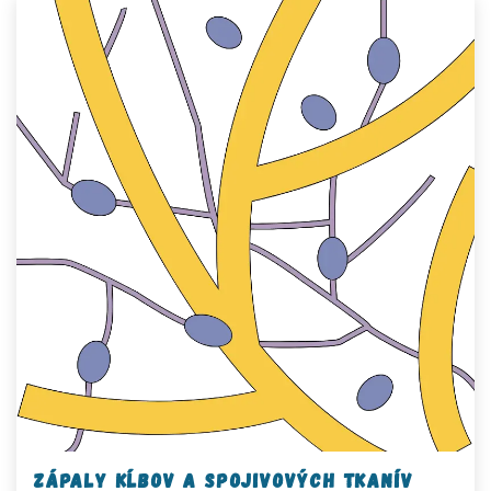
Zápaly kĺbov a spojivových tkanív