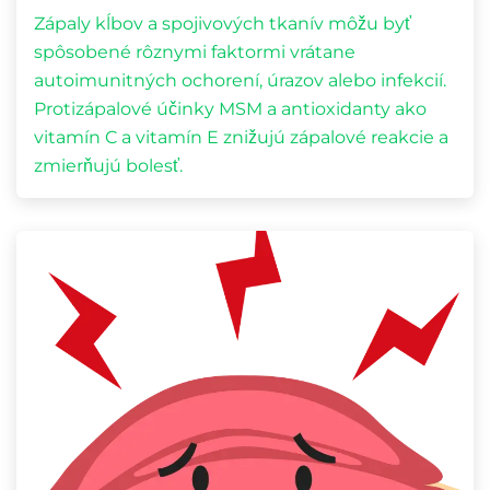
Zápaly kĺbov a spojivových tkanív môžu byť
spôsobené rôznymi faktormi vrátane
autoimunitných ochorení, úrazov alebo infekcií.
Protizápalové účinky MSM a antioxidanty ako
vitamín C a vitamín E znižujú zápalové reakcie a
zmierňujú bolesť.