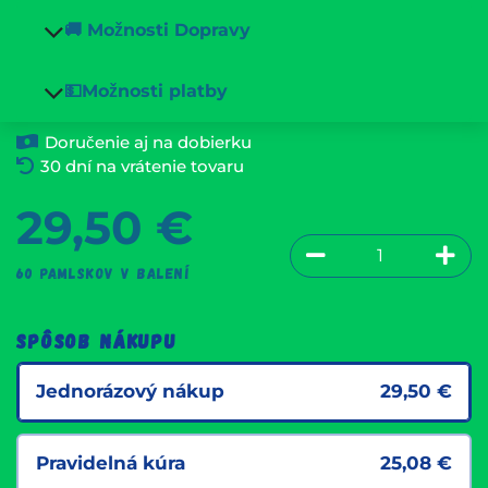
🚚 Možnosti Dopravy
💵Možnosti platby
Doručenie aj na dobierku
30 dní na vrátenie tovaru
29,50
€
60 pamlskov v balení
Spôsob nákupu
Jednorázový nákup
29,50
€
Pravidelná kúra
25,08
€