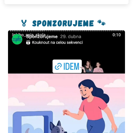
🏅 Sponzorujeme 🐾