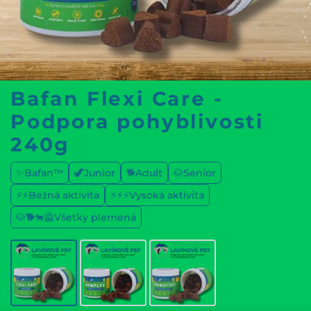
Bafan Flexi Care -
Podpora pohyblivosti
240g
✨Bafan™
🦖Junior
🐕Adult
🐶Senior
⚡⚡Bežná aktivita
⚡⚡⚡Vysoká aktivita
🐶🐕🐕‍🦺Všetky plemená