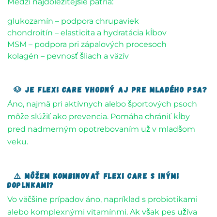
Medzi najdôležitejšie patria:
glukozamín – podpora chrupaviek
chondroitín – elasticita a hydratácia kĺbov
MSM – podpora pri zápalových procesoch
kolagén – pevnosť šliach a väzív
🐶 Je Flexi Care vhodný aj pre mladého psa?
Áno, najmä pri aktívnych alebo športových psoch
môže slúžiť ako prevencia. Pomáha chrániť kĺby
pred nadmerným opotrebovaním už v mladšom
veku.
⚠️ Môžem kombinovať Flexi Care s inými
doplnkami?
Vo väčšine prípadov áno, napríklad s probiotikami
alebo komplexnými vitamínmi. Ak však pes užíva