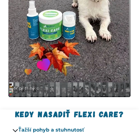
Predchádzajúce
Ďal
kedy nasadiť flexi care?
Ťažší pohyb a stuhnutosť