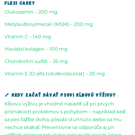
flexi care?
Glukozamín – 200 mg
Metylsulfonylmetán (MSM) – 200 mg
Vitamín C – 140 mg
Hovädzí kolagén – 100 mg
Chondroitín sulfát – 35 mg
Vitamín E (D-alfa tokoferolacetát) – 20 mg
🦴 Kedy začať dávať psovi kĺbovú výživu?
Kĺbovú výživu je vhodné nasadiť už pri prvých
príznakoch problémov s pohybom – napríklad keď
sa pes ťažšie dvíha, pôsobí stuhnuto alebo sa mu
nechce skákať. Preventívne sa odporúča aj pri