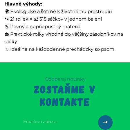
Hlavné výhody:
🌍 Ekologické a šetrné k životnému prostrediu
🐾 21 roliek = až 315 sáčkov v jednom balení
💪 Pevný a nepriepustný materiál
👜 Praktické rolky vhodné do väčšiny zásobníkov na
sáčky
🚶 Ideálne na každodenné prechádzky so psom
Odoberaj novinky
ZOSTAŇME V
KONTAKTE