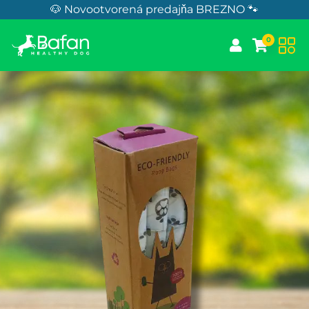
Skip to Content
🐶 Novootvorená predajňa BREZNO 🐾
0