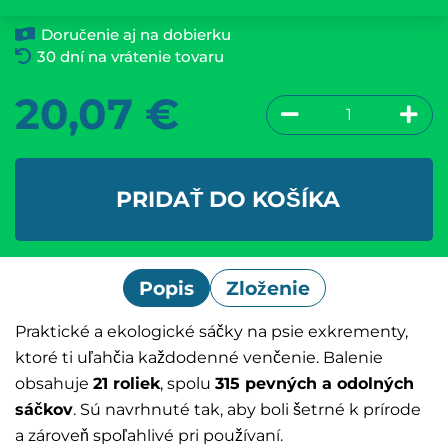
Doručenie aj na dobierku
30 dní na vrátenie tovaru
20,07
€
PRIDAŤ DO KOŠÍKA
Popis
Zloženie
Praktické a ekologické sáčky na psie exkrementy,
ktoré ti uľahčia každodenné venčenie. Balenie
obsahuje
21 roliek
, spolu
315 pevných a odolných
sáčkov
. Sú navrhnuté tak, aby boli šetrné k prírode
a zároveň spoľahlivé pri používaní.