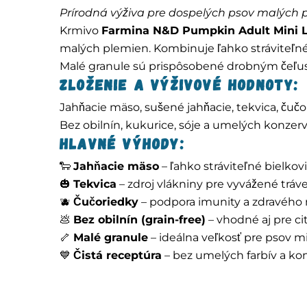
Prírodná výživa pre dospelých psov malých 
Krmivo
Farmina N&D Pumpkin Adult Mini 
malých plemien. Kombinuje ľahko stráviteľné j
Malé granule sú prispôsobené drobným čeľus
Zloženie a výživové hodnoty:
Jahňacie mäso, sušené jahňacie, tekvica, čučori
Bez obilnín, kukurice, sóje a umelých konzer
Hlavné výhody:
🐑
Jahňacie mäso
– ľahko stráviteľné bielkovi
🎃
Tekvica
– zdroj vlákniny pre vyvážené tráv
🫐
Čučoriedky
– podpora imunity a zdravého
💩
Bez obilnín (grain-free)
– vhodné aj pre cit
🦴
Malé granule
– ideálna veľkosť pre psov m
💙
Čistá receptúra
– bez umelých farbív a ko