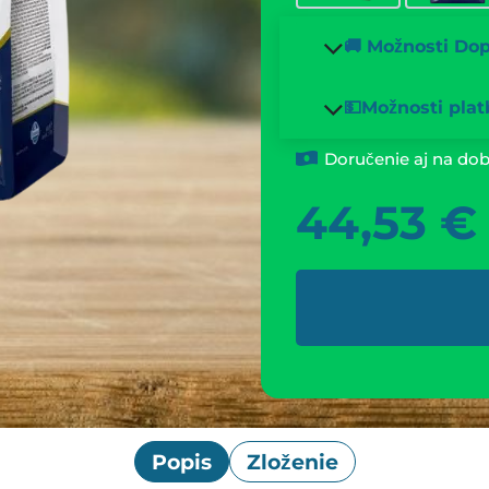
🚚 Možnosti Do
💵Možnosti plat
Doručenie aj na dob
44,53
€
Popis
Zloženie