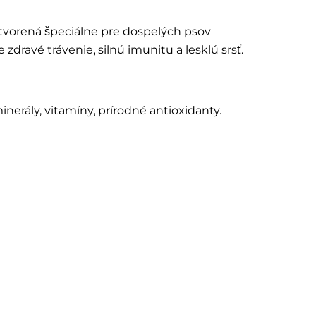
tvorená špeciálne pre dospelých psov
dravé trávenie, silnú imunitu a lesklú srsť.
minerály, vitamíny, prírodné antioxidanty.