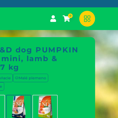
0
N&D dog PUMPKIN
 mini, lamb &
 7 kg
hňacie
🐶Malé plemeno
e