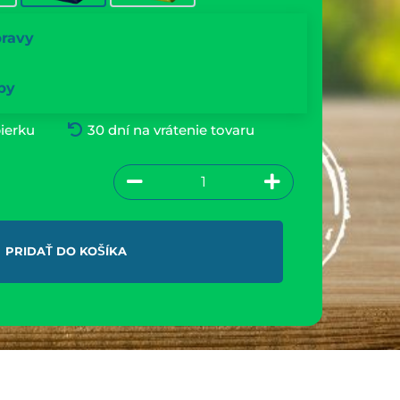
pravy
by
ierku
30 dní na vrátenie tovaru
PRIDAŤ DO KOŠÍKA