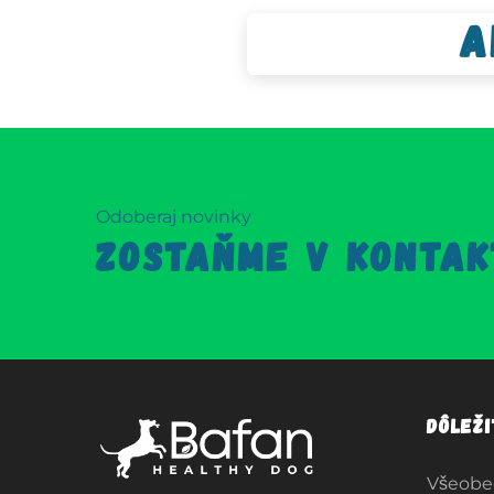
A
Odoberaj novinky
ZOSTAŇME V KONTAK
Dôlež
Všeobe