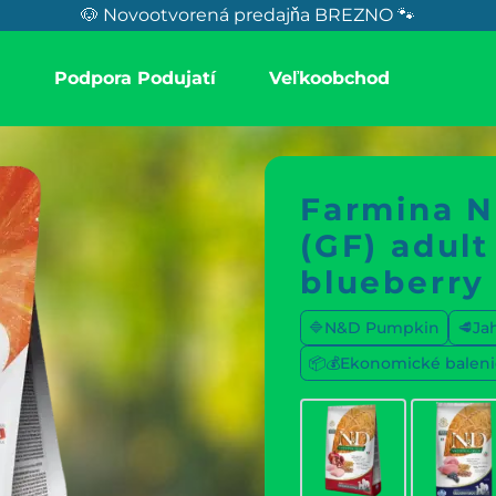
🐶 Novootvorená predajňa BREZNO 🐾
a
Podpora Podujatí
Veľkoobchod
Farmina 
(GF) adult
blueberry
🔷N&D Pumpkin
🥩Ja
📦💰Ekonomické baleni