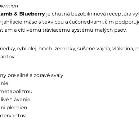
plemien
Lamb & Blueberry
je chutná bezobilninová receptúra vy
ahňacie mäso s tekvicou a čučoriedkami, čím podporuje z
tiam a citlivému tráviacemu systému malých psov.
edky, rybí olej, hrach, zemiaky, sušené vajcia, vláknina, 
vantov.
ny pre silné a zdravé svaly
enie
 metabolizmu
livé trávenie
ini plemien
nzervantov