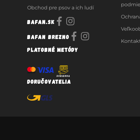
podmi
Obchod pre psov a ich ludí
Ochran
Bafan.sk
Veľkoo
Bafan Brezno
Kontak
Platobné metódy
Doručovatelia