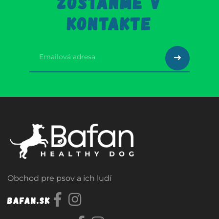
ZOSTAŇME V
KONTAKTE
Obchod pre psov a ich ludí
Bafan.sk