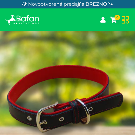
Skip to Content
🐶 Novootvorená predajňa BREZNO 🐾
0