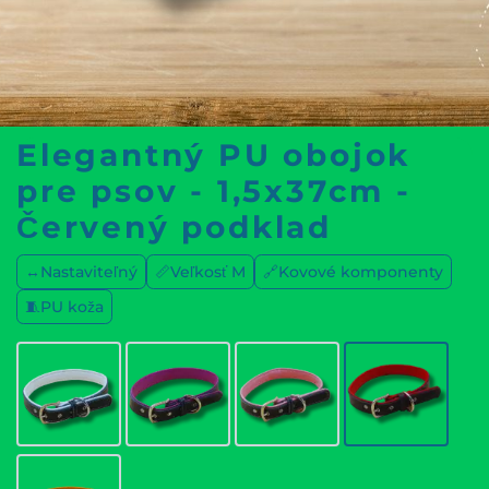
Elegantný PU obojok
pre psov - 1,5x37cm -
Červený podklad
↔️Nastaviteľný
📏Veľkosť M
🔗Kovové komponenty
🧵PU koža