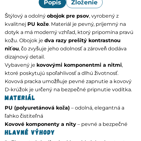
Popis
Zloženie
Štýlový a odolný
obojok pre psov
, vyrobený z
kvalitnej
PU kože
. Materiál je pevný, príjemný na
dotyk a má moderný vzhľad, ktorý pripomína pravú
kožu. Obojok je
dva razy prešitý kontrastnou
niťou
, čo zvyšuje jeho odolnosť a zároveň dodáva
dizajnový detail.
Vybavený je
kovovými komponentmi a nitmi
,
ktoré poskytujú spoľahlivosť a dlhú životnosť.
Kovová pracka umožňuje pevné zapnutie a kovový
D-krúžok je určený na bezpečné pripnutie vodítka.
Materiál
PU (polyuretánová koža)
– odolná, elegantná a
ľahko čistiteľná
Kovové komponenty a nity
– pevné a bezpečné
Hlavné výhody