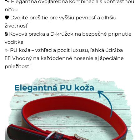
🐾 Elegantná dvojfarebná kombinácia s kontrastnou
niťou
🛡️ Dvojité prešitie pre vyššiu pevnosť a dlhšiu
životnosť
🔒 Kovová pracka a D-krúžok na bezpečné pripnutie
vodítka
✨ PU koža – vzhľad a pocit luxusu, ľahká údržba
🚶‍♂️ Vhodný na každodenné nosenie aj špeciálne
príležitosti