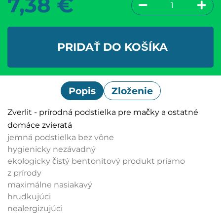
7,38
€
PRIDAŤ DO KOŠÍKA
Popis
Zloženie
Zverlit - prírodná podstielka pre mačky a ostatné
domáce zvieratá
jemná podstielka bez vône
hygienicky nezávadný
ekologicky čistý bentonitový produkt priamo
z prírody
maximálne nasiakavý
hrudkujúci
nealergizujúci