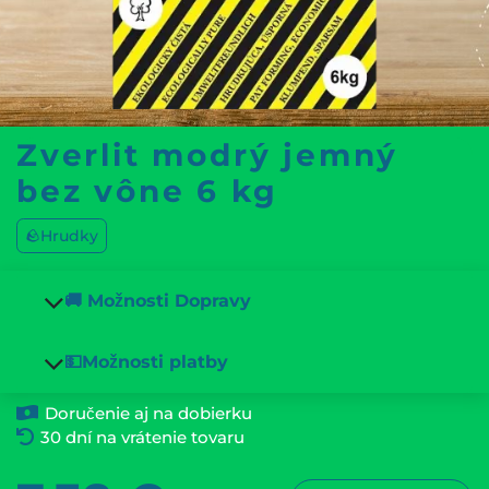
Zverlit modrý jemný
bez vône 6 kg
🪨Hrudky
🚚 Možnosti Dopravy
💵Možnosti platby
Doručenie aj na dobierku
30 dní na vrátenie tovaru