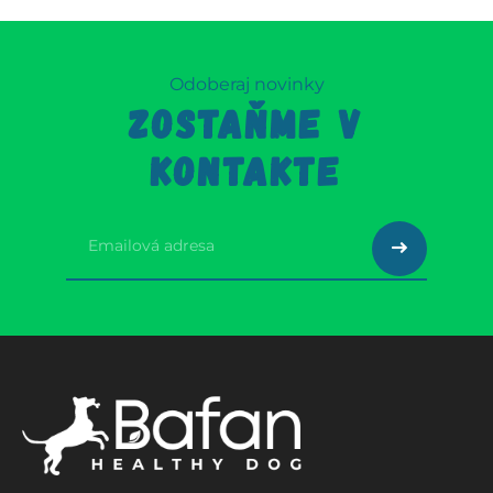
Odoberaj novinky
ZOSTAŇME V
KONTAKTE