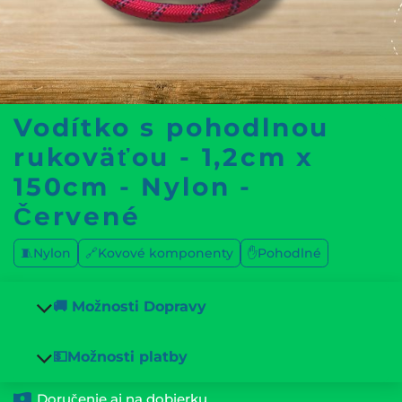
Vodítko s pohodlnou
rukoväťou - 1,2cm x
150cm - Nylon -
Červené
🧵Nylon
🔗Kovové komponenty
✋Pohodlné
🚚 Možnosti Dopravy
💵Možnosti platby
Doručenie aj na dobierku