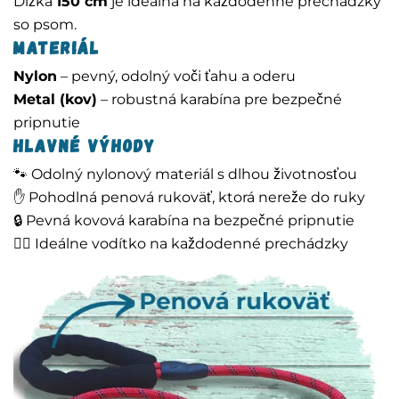
Dĺžka
150 cm
je ideálna na každodenné prechádzky
so psom.
Materiál
Nylon
– pevný, odolný voči ťahu a oderu
Metal (kov)
– robustná karabína pre bezpečné
pripnutie
Hlavné výhody
🐾 Odolný nylonový materiál s dlhou životnosťou
✋ Pohodlná penová rukoväť, ktorá nereže do ruky
🔒 Pevná kovová karabína na bezpečné pripnutie
🚶‍♂️ Ideálne vodítko na každodenné prechádzky