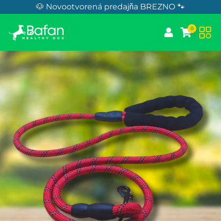
Skip to Content
🐶 Novootvorená predajňa BREZNO 🐾
0