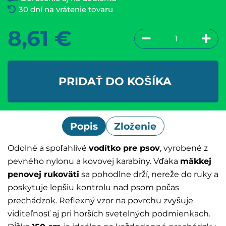
30 dní na vrátenie tovaru
8,61
€
PRIDAŤ DO KOŠÍKA
Popis
Zloženie
Odolné a spoľahlivé
vodítko pre psov
, vyrobené z
pevného nylonu a kovovej karabíny. Vďaka
mäkkej
penovej rukoväti
sa pohodlne drží, nereže do ruky a
poskytuje lepšiu kontrolu nad psom počas
prechádzok. Reflexný vzor na povrchu zvyšuje
viditeľnosť aj pri horších svetelných podmienkach.