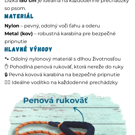
Dĺžka
150 cm
je ideálna na každodenné prechádzky
so psom.
Materiál
Nylon
– pevný, odolný voči ťahu a oderu
Metal (kov)
– robustná karabína pre bezpečné
pripnutie
Hlavné výhody
🐾 Odolný nylonový materiál s dlhou životnosťou
✋ Pohodlná penová rukoväť, ktorá nereže do ruky
🔒 Pevná kovová karabína na bezpečné pripnutie
🚶‍♂️ Ideálne vodítko na každodenné prechádzky