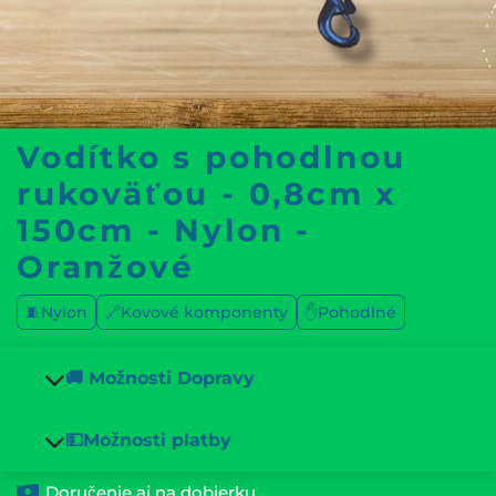
Vodítko s pohodlnou
rukoväťou - 0,8cm x
150cm - Nylon -
Oranžové
🧵Nylon
🔗Kovové komponenty
✋Pohodlné
🚚 Možnosti Dopravy
💵Možnosti platby
Doručenie aj na dobierku