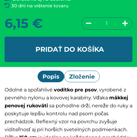
30 dní na vrátenie tovaru
6,15
€
PRIDAŤ DO KOŠÍKA
Popis
Zloženie
Odolné a spoľahlivé
vodítko pre psov
, vyrobené z
pevného nylonu a kovovej karabíny. Vďaka
mäkkej
penovej rukoväti
sa pohodlne drží, nereže do ruky a
poskytuje lepšiu kontrolu nad psom počas
prechádzok. Reflexný vzor na povrchu zvyšuje
viditeľnosť aj pri horších svetelných podmienkach.