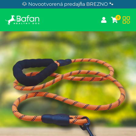
Skip to Content
🐶 Novootvorená predajňa BREZNO 🐾
0