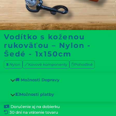
Vodítko s koženou
rukoväťou – Nylon -
Šedé - 1x150cm
🧵Nylon
🔗Kovové komponenty
✋Pohodlné
🚚 Možnosti Dopravy
💵Možnosti platby
Doručenie aj na dobierku
30 dní na vrátenie tovaru