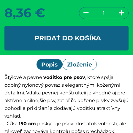
8,36
€
PRIDAŤ DO KOŠÍKA
Popis
Zloženie
Štýlové a pevné
vodítko pre psov
, ktoré spája
odolný nylonový povraz s elegantnými koženými
detailmi. Vďaka pevnej konštrukcii je vhodné aj pre
aktívne a silnejšie psy, zatiaľ čo kožené prvky zvyšujú
pohodlie pri držaní a dodávajú vodítku atraktívny
vzhľad.
Dĺžka
150 cm
poskytuje psovi dostatok voľnosti, ale
zároveň zachováva kontrolu počas prechádzok.