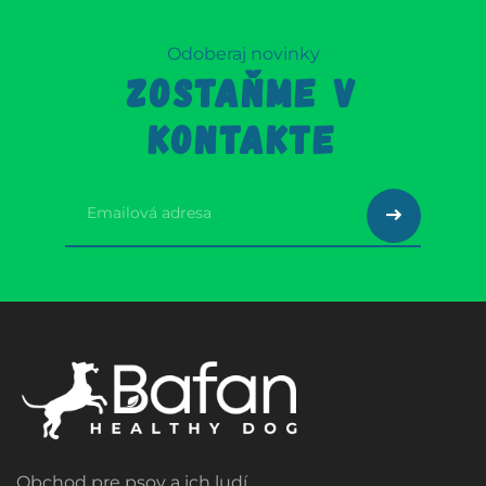
Odoberaj novinky
ZOSTAŇME V
KONTAKTE
Obchod pre psov a ich ludí