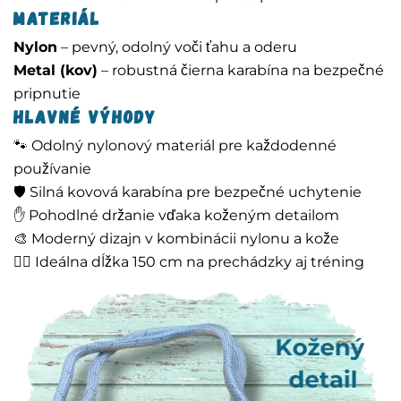
Materiál
Nylon
– pevný, odolný voči ťahu a oderu
Metal (kov)
– robustná čierna karabína na bezpečné
pripnutie
Hlavné výhody
🐾 Odolný nylonový materiál pre každodenné
používanie
🛡️ Silná kovová karabína pre bezpečné uchytenie
✋ Pohodlné držanie vďaka koženým detailom
🎨 Moderný dizajn v kombinácii nylonu a kože
🚶‍♂️ Ideálna dĺžka 150 cm na prechádzky aj tréning