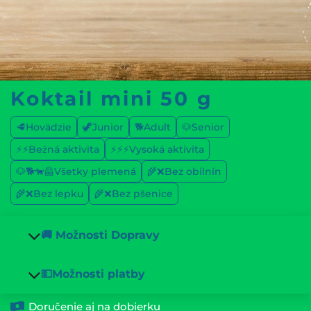
Koktail mini 50 g
🥩Hovädzie
🦖Junior
🐕Adult
🐶Senior
⚡⚡Bežná aktivita
⚡⚡⚡Vysoká aktivita
🐶🐕🐕‍🦺Všetky plemená
🌾❌Bez obilnín
🌾❌Bez lepku
🌾❌Bez pšenice
🚚 Možnosti Dopravy
💵Možnosti platby
Doručenie aj na dobierku