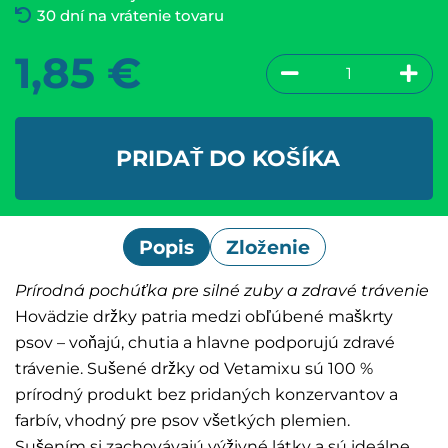
30 dní na vrátenie tovaru
1,85
€
PRIDAŤ DO KOŠÍKA
Popis
Zloženie
Prírodná pochúťka pre silné zuby a zdravé trávenie
Hovädzie držky patria medzi obľúbené maškrty
psov – voňajú, chutia a hlavne podporujú zdravé
trávenie. Sušené držky od Vetamixu sú 100 %
prírodný produkt bez pridaných konzervantov a
farbív, vhodný pre psov všetkých plemien.
Sušením si zachovávajú výživné látky a sú ideálne