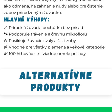
ako odmena, na zahnanie nudy alebo pre čistenie
zubov prirodzeným žuvaním.
Hlavné výhody:
🦴 Prírodná žuvacia pochúťka bez prísad
🐾 Podporuje trávenie a črevnú mikroflóru
💪 Posilňuje žuvacie svaly a čistí zuby
🍖 Vhodné pre všetky plemená a vekové kategórie
🌿 100 % hovädzie – žiadne umelé prísady
Alternatívne
produkty