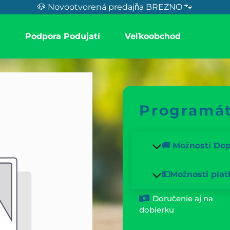
🐶 Novootvorená predajňa BREZNO 🐾
a
Podpora Podujatí
Veľkoobchod
Programát
🚚 Možnosti Do
💵Možnosti plat
Doručenie aj na
dobierku