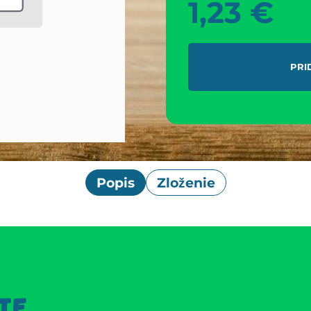
1,23
€
PRI
Popis
Zloženie
TE