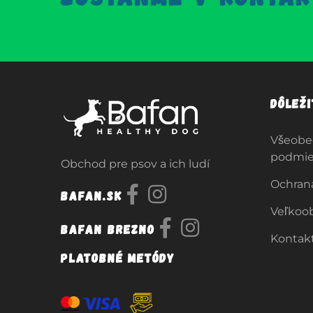
Dôlež
Všeobe
podmi
Obchod pre psov a ich ludí
Ochran
Bafan.sk
Veľkoo
Bafan Brezno
Kontak
Platobné metódy