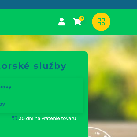
0
orské služby
pravy
by
30 dní na vrátenie tovaru