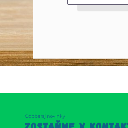
Odoberaj novinky
ZOSTAŇME V KONTAK