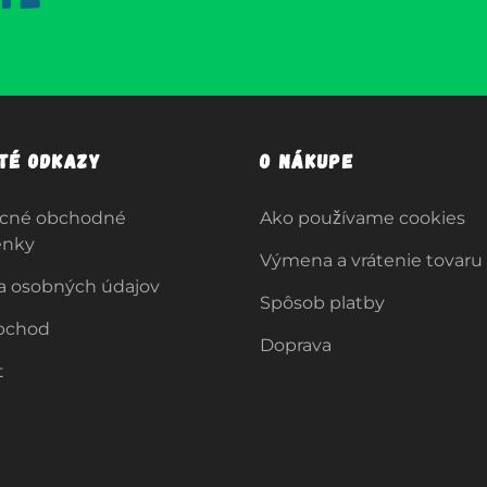
ité odkazy
O nákupe
cné obchodné
Ako používame cookies
enky
Výmena a vrátenie tovaru
a osobných údajov
Spôsob platby
bchod
Doprava
t