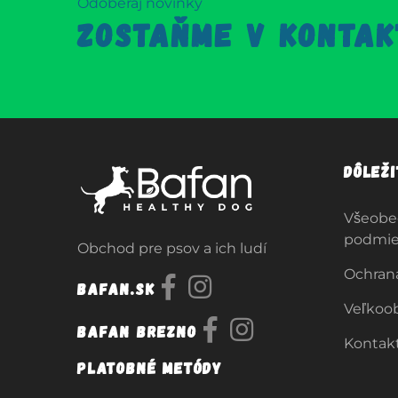
Odoberaj novinky
ZOSTAŇME V KONTAK
Dôlež
Všeobe
podmi
Obchod pre psov a ich ludí
Ochran
Bafan.sk
Veľkoo
Bafan Brezno
Kontak
Platobné metódy