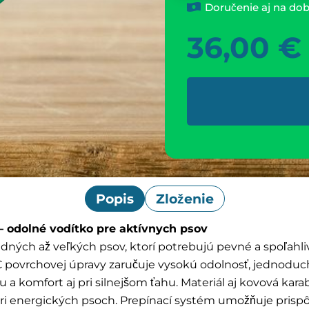
Doručenie aj na dob
36,00
€
Popis
Zloženie
– odolné vodítko pre aktívnych psov
redných až veľkých psov, ktorí potrebujú pevné a spoľah
 povrchovej úpravy zaručuje vysokú odolnosť, jednoduch
itu a komfort aj pri silnejšom ťahu. Materiál aj kovová ka
i energických psoch. Prepínací systém umožňuje prispôso