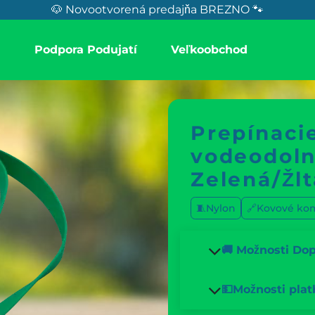
🐶 Novootvorená predajňa BREZNO 🐾
a
Podpora Podujatí
Veľkoobchod
Prepínacie
vodeodoln
Zelená/Žlt
🧵Nylon
🔗Kovové ko
🚚 Možnosti Do
💵Možnosti plat