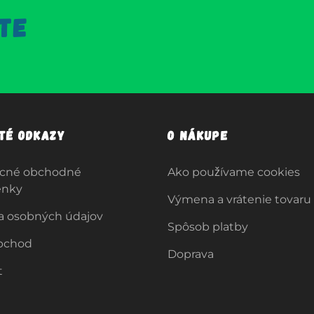
TE
ité odkazy
O nákupe
cné obchodné
Ako používame cookies
enky
Výmena a vrátenie tovaru
a osobných údajov
Spôsob platby
bchod
Doprava
t