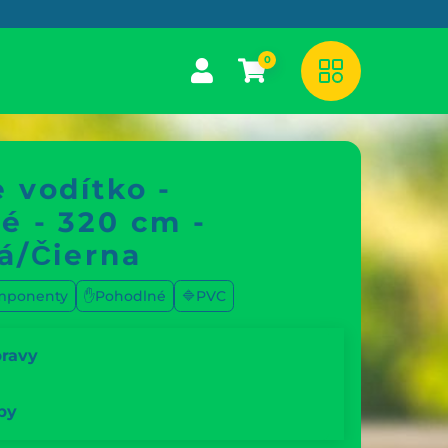
0
 vodítko -
é - 320 cm -
á/Čierna
mponenty
✋Pohodlné
🔷PVC
pravy
by