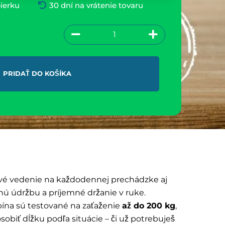
ierku
30 dní na vrátenie tovaru
PRIDAŤ DO KOŠÍKA
livé vedenie na každodennej prechádzke aj
ú údržbu a príjemné držanie v ruke.
rabína sú testované na zaťaženie
až do 200 kg
,
biť dĺžku podľa situácie – či už potrebuješ