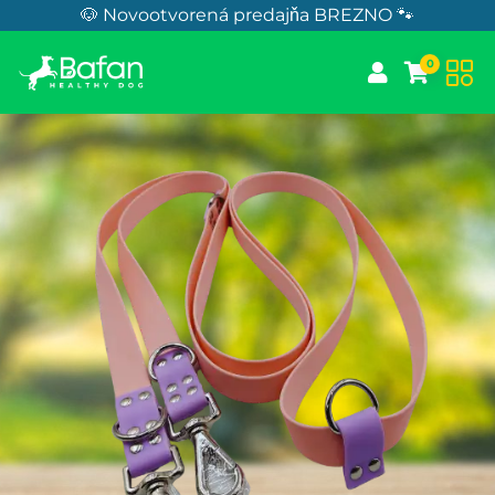
Skip to Content
🐶 Novootvorená predajňa BREZNO 🐾
0