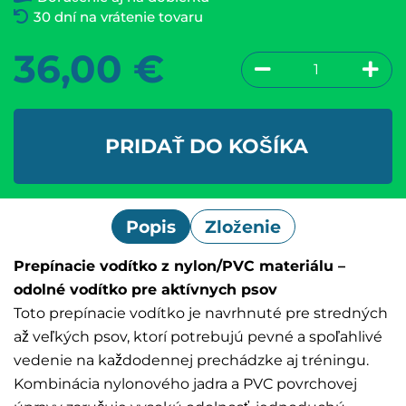
30 dní na vrátenie tovaru
36,00
€
PRIDAŤ DO KOŠÍKA
Popis
Zloženie
Prepínacie vodítko z nylon/PVC materiálu –
odolné vodítko pre aktívnych psov
Toto prepínacie vodítko je navrhnuté pre stredných
až veľkých psov, ktorí potrebujú pevné a spoľahlivé
vedenie na každodennej prechádzke aj tréningu.
Kombinácia nylonového jadra a PVC povrchovej