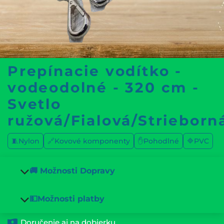
Prepínacie vodítko -
vodeodolné - 320 cm -
Svetlo
ružová/Fialová/Strieborn
🧵Nylon
🔗Kovové komponenty
✋Pohodlné
🔷PVC
🚚 Možnosti Dopravy
💵Možnosti platby
Doručenie aj na dobierku