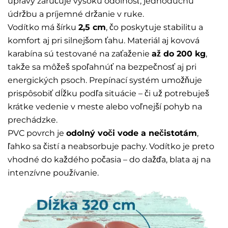
úpravy zaručuje vysokú odolnosť, jednoduchú
údržbu a príjemné držanie v ruke.
Vodítko má šírku
2,5 cm
, čo poskytuje stabilitu a
komfort aj pri silnejšom ťahu. Materiál aj kovová
karabína sú testované na zaťaženie
až do 200 kg
,
takže sa môžeš spoľahnúť na bezpečnosť aj pri
energických psoch. Prepínací systém umožňuje
prispôsobiť dĺžku podľa situácie – či už potrebuješ
krátke vedenie v meste alebo voľnejší pohyb na
prechádzke.
PVC povrch je
odolný voči vode a nečistotám
,
ľahko sa čistí a neabsorbuje pachy. Vodítko je preto
vhodné do každého počasia – do dažďa, blata aj na
intenzívne používanie.