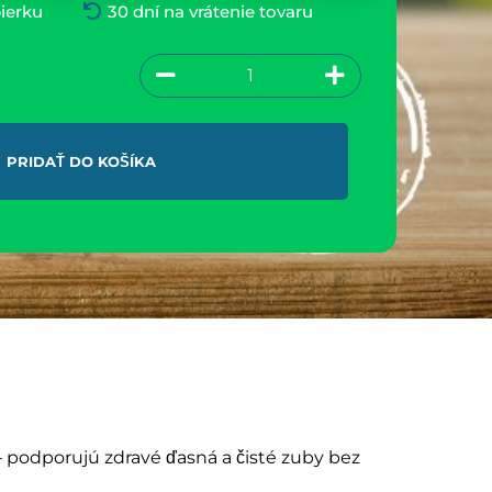
ierku
30 dní na vrátenie tovaru
PRIDAŤ DO KOŠÍKA
– podporujú zdravé ďasná a čisté zuby bez