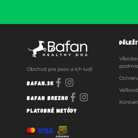
Dôlež
Všeobe
podmi
Obchod pre psov a ich ludí
Ochran
Bafan.sk
Veľkoo
Bafan Brezno
Kontak
Platobné metódy