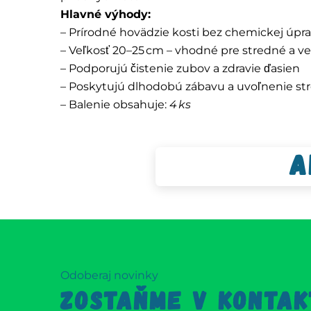
Hlavné výhody:
– Prírodné hovädzie kosti bez chemickej úpr
– Veľkosť 20–25 cm – vhodné pre stredné a ve
– Podporujú čistenie zubov a zdravie ďasien
– Poskytujú dlhodobú zábavu a uvoľnenie st
– Balenie obsahuje:
4 ks
A
Odoberaj novinky
ZOSTAŇME V KONTAK