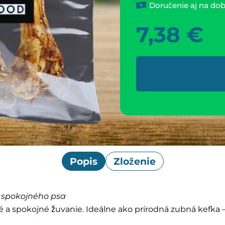
Doručenie aj na dob
7,38
€
Popis
Zloženie
a spokojného psa
é a spokojné žuvanie. Ideálne ako prírodná zubná kefka 