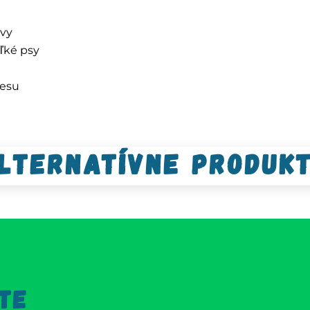
avy
ľké psy
resu
lternatívne produk
TE