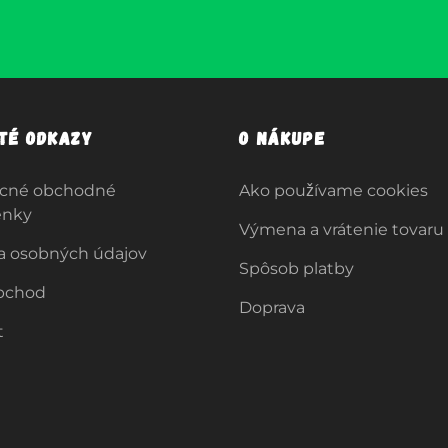
ité odkazy
O nákupe
cné obchodné
Ako používame cookies
enky
Výmena a vrátenie tovaru
a osobných údajov
Spôsob platby
bchod
Doprava
t