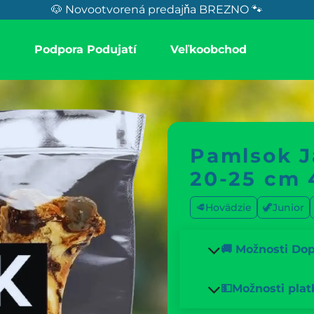
🐶 Novootvorená predajňa BREZNO 🐾
a
Podpora Podujatí
Veľkoobchod
Pamlsok J
20-25 cm 
🥩Hovädzie
🦖Junior
🚚 Možnosti Do
💵Možnosti plat