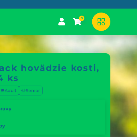
0
ack hovädzie kosti,
4 ks
🐕Adult
🐶Senior
pravy
by