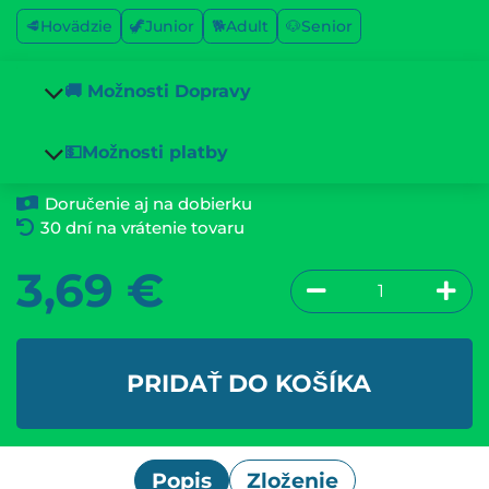
🥩Hovädzie
🦖Junior
🐕Adult
🐶Senior
🚚 Možnosti Dopravy
💵Možnosti platby
Doručenie aj na dobierku
30 dní na vrátenie tovaru
3,69
€
PRIDAŤ DO KOŠÍKA
Popis
Zloženie