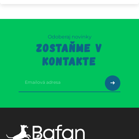
Odoberaj novinky
ZOSTAŇME V
KONTAKTE