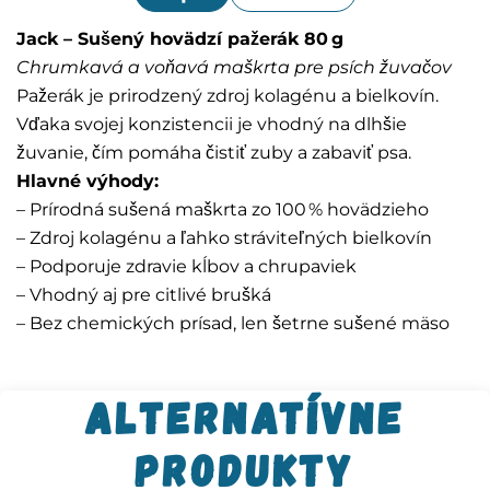
Jack – Sušený hovädzí pažerák 80 g
Chrumkavá a voňavá maškrta pre psích žuvačov
Pažerák je prirodzený zdroj kolagénu a bielkovín.
Vďaka svojej konzistencii je vhodný na dlhšie
žuvanie, čím pomáha čistiť zuby a zabaviť psa.
Hlavné výhody:
– Prírodná sušená maškrta zo 100 % hovädzieho
– Zdroj kolagénu a ľahko stráviteľných bielkovín
– Podporuje zdravie kĺbov a chrupaviek
– Vhodný aj pre citlivé brušká
– Bez chemických prísad, len šetrne sušené mäso
Alternatívne
produkty