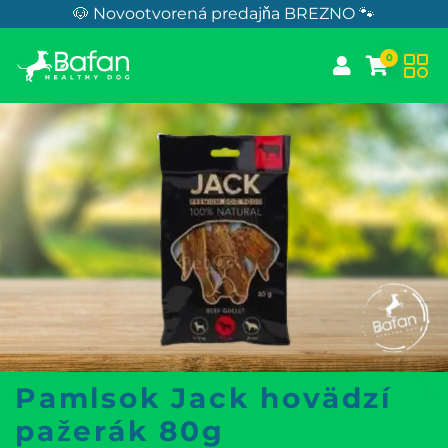
Skip to Content
🐶 Novootvorená predajňa BREZNO 🐾
0
Pamlsok Jack hovädzí
pažerák 80g