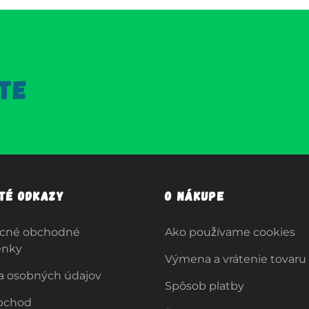
TE
ité odkazy
O nákupe
cné obchodné
Ako používame cookies
enky
Výmena a vrátenie tovaru
a osobných údajov
Spôsob platby
bchod