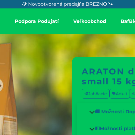
🐶 Novootvorená predajňa BREZNO 🐾
a
Podpora Podujatí
Veľkoobchod
BafBl
ARATON d
small 15 k
🥩Jahňacie
🐕Adult

🚚 Možnosti Do
💵Možnosti plat