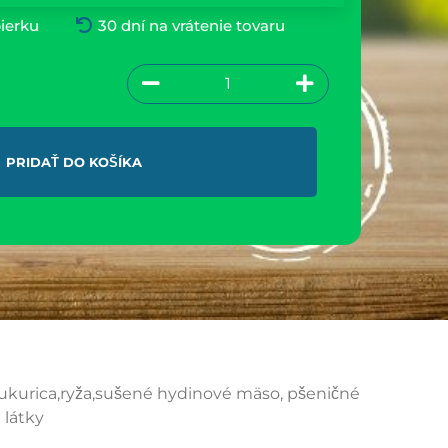
ierku
30 dní na vrátenie tovaru
PRIDAŤ DO KOŠÍKA
ukurica,ryža,sušené hydinové mäso, pšeničné
 látky