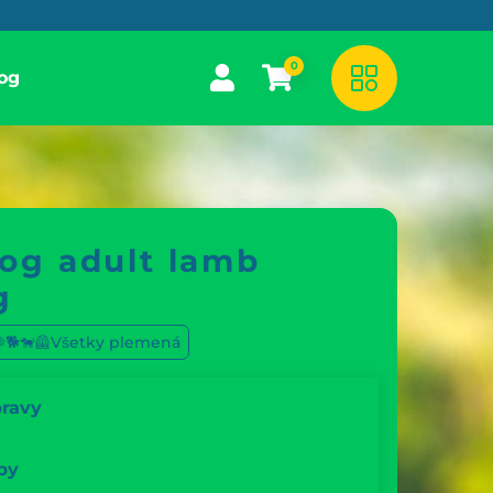
0
og
og adult lamb
g
🐕🐕‍🦺Všetky plemená
pravy
by