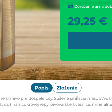
Doručenie aj na dob
29,25
€
Popis
Zloženie
é krmivo pre dospelé psy. Sušené jahňacie mäso 57%, k
ok, dužina z cukrovej repy, pivovarské kvasnice, minerálne