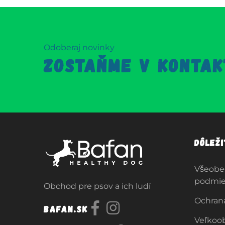
Odoberaj novinky
ZOSTAŇME V KONTAK
Dôlež
Všeobe
podmi
Obchod pre psov a ich ludí
Ochran
Bafan.sk
Veľkoo