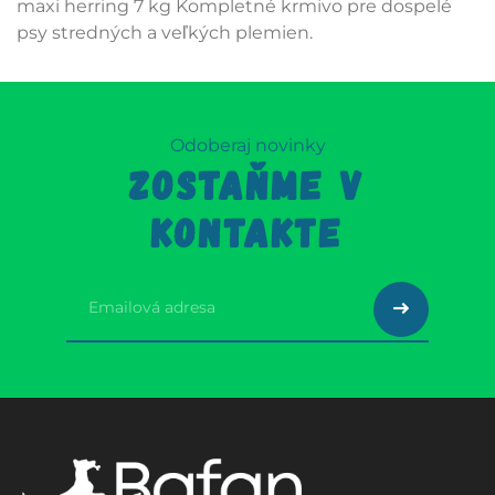
maxi herring 7 kg Kompletné krmivo pre dospelé
psy stredných a veľkých plemien.
Odoberaj novinky
ZOSTAŇME V
KONTAKTE