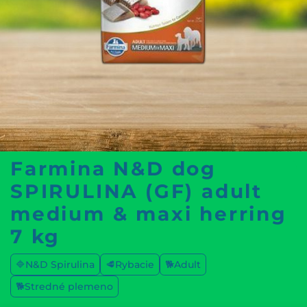
Farmina N&D dog
SPIRULINA (GF) adult
medium & maxi herring
7 kg
🔷N&D Spirulina
🥩Rybacie
🐕Adult
🐕Stredné plemeno