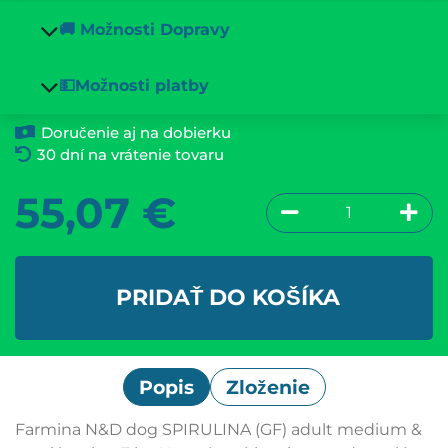
🚚 Možnosti Dopravy
💵Možnosti platby
Doručenie aj na dobierku
30 dní na vrátenie tovaru
55,07
€
PRIDAŤ DO KOŠÍKA
Popis
Zloženie
Farmina N&D dog SPIRULINA (GF) adult medium &