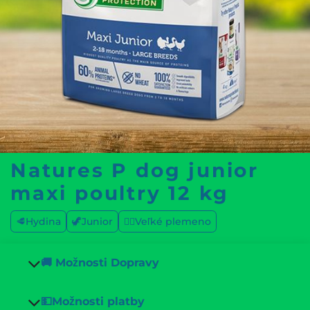
Natures P dog junior
maxi poultry 12 kg
🥩Hydina
🦖Junior
🐕‍🦺Veľké plemeno
🚚 Možnosti Dopravy
💵Možnosti platby