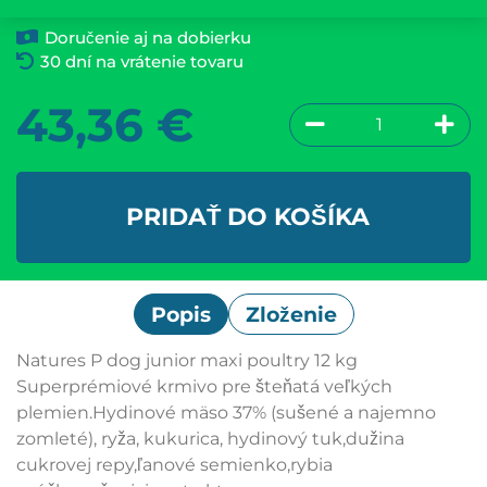
Doručenie aj na dobierku
30 dní na vrátenie tovaru
43,36
€
PRIDAŤ DO KOŠÍKA
Popis
Zloženie
Natures P dog junior maxi poultry 12 kg
Superprémiové krmivo pre šteňatá veľkých
plemien.Hydinové mäso 37% (sušené a najemno
zomleté), ryža, kukurica, hydinový tuk,dužina
cukrovej repy,ľanové semienko,rybia