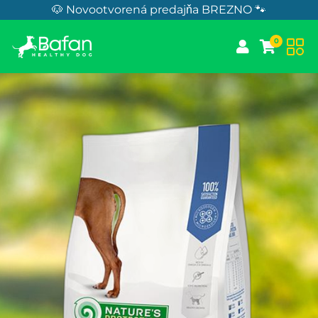
Skip to Content
🐶 Novootvorená predajňa BREZNO 🐾
0