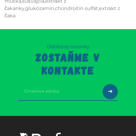
múčka,suš.vajcia,extrakt z
čakanky,glukózamín,chondroitín sulfát,extrakt z
čaka
Odoberaj novinky
ZOSTAŇME V
KONTAKTE