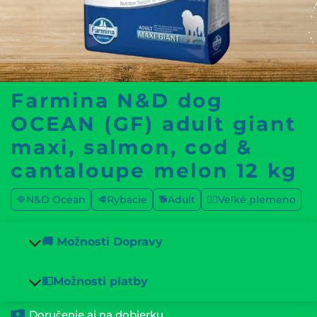
Farmina N&D dog
OCEAN (GF) adult giant
maxi, salmon, cod &
cantaloupe melon 12 kg
🔷N&D Ocean
🥩Rybacie
🐕Adult
🐕‍🦺Veľké plemeno
🚚 Možnosti Dopravy
💵Možnosti platby
Doručenie aj na dobierku