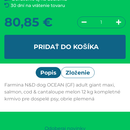
30 dní na vrátenie tovaru
80,85
€
PRIDAŤ DO KOŠÍKA
Popis
Zloženie
Farmina N&D dog OCEAN (GF) adult giant maxi,
salmon, cod & cantaloupe melon 12 kg kompletné
krmivo pre dospelé psy, obrie plemená
Odoberaj novinky