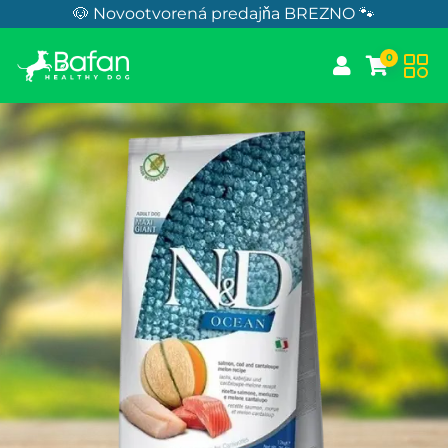
Skip to Content
🐶 Novootvorená predajňa BREZNO 🐾
0