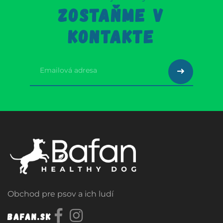
ZOSTAŇME V
KONTAKTE
Obchod pre psov a ich ludí
Bafan.sk