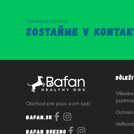
Odoberaj novinky
ZOSTAŇME V KONTAK
Dôlež
Všeobe
podmi
Obchod pre psov a ich ludí
Ochran
Bafan.sk
Veľkoo
Bafan Brezno