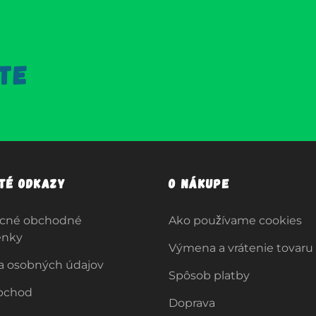
TE
ité odkazy
O nákupe
cné obchodné
Ako používame cookies
enky
Výmena a vrátenie tovaru
a osobných údajov
Spôsob platby
bchod
Doprava