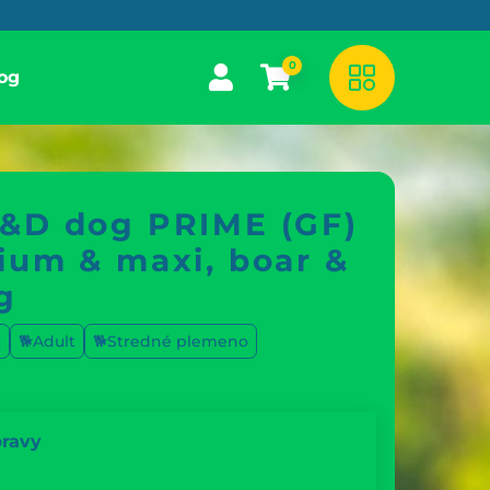
0
og
&D dog PRIME (GF)
ium & maxi, boar &
g
k
🐕Adult
🐕Stredné plemeno
pravy