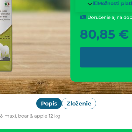
💵Možnosti plat
Doručenie aj na dob
80,85
€
Popis
Zloženie
maxi, boar & apple 12 kg