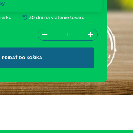
by
ierku
30 dní na vrátenie tovaru
PRIDAŤ DO KOŠÍKA