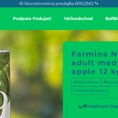
🐶 Novootvorená predajňa BREZNO 🐾
a
Podpora Podujatí
Veľkoobchod
BafBl
Farmina N
adult med
apple 12 k
🔷N&D Prime
🥩Divia
🐕‍🦺Veľké plemeno
🚚 Možnosti Do