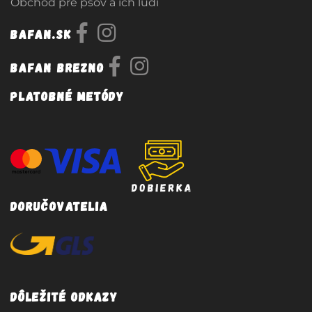
Obchod pre psov a ich ludí
Bafan.sk
Bafan Brezno
Platobné metódy
Doručovatelia
Dôležité odkazy