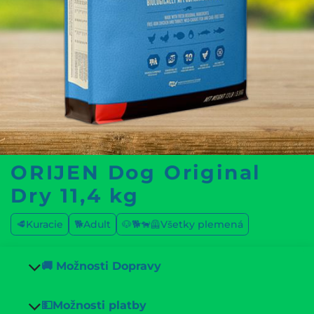
ORIJEN Dog Original
Dry 11,4 kg
🥩Kuracie
🐕Adult
🐶🐕🐕‍🦺Všetky plemená
🚚 Možnosti Dopravy
💵Možnosti platby