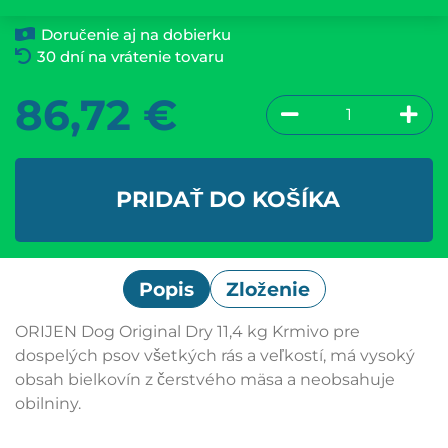
Doručenie aj na dobierku
30 dní na vrátenie tovaru
86,72
€
PRIDAŤ DO KOŠÍKA
Popis
Zloženie
ORIJEN Dog Original Dry 11,4 kg Krmivo pre
dospelých psov všetkých rás a veľkostí, má vysoký
obsah bielkovín z čerstvého mäsa a neobsahuje
obilniny.