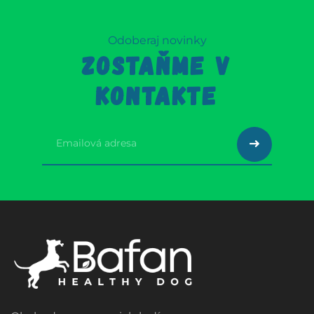
Odoberaj novinky
ZOSTAŇME V
KONTAKTE