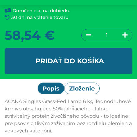
Doručenie aj na dobierku
30 dní na vrátenie tovaru
58,54
€
PRIDAŤ DO KOŠÍKA
Popis
Zloženie
ACANA Singles Grass-Fed Lamb 6 kg Jednodruhové
krmivo obsahujúce 50% jahňacieho - ľahko
stráviteľný proteín živočíšneho pôvodu - to ideálne
pre psov s citlivým zažívaním bez rozdielu plemien a
vekových kategórií.