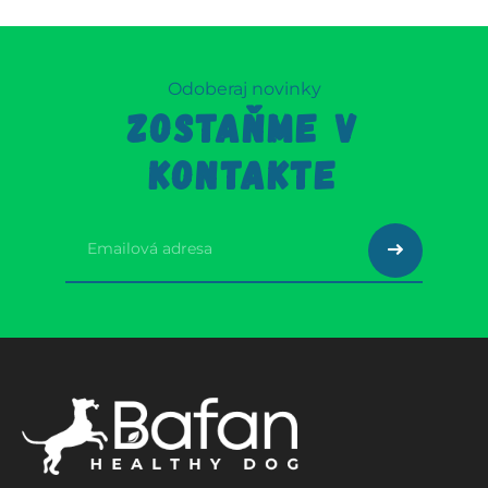
Odoberaj novinky
ZOSTAŇME V
KONTAKTE