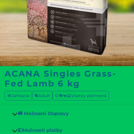
ACANA Singles Grass-
Fed Lamb 6 kg
🥩Jahňacie
🐕Adult
🐶🐕🐕‍🦺Všetky plemená
🚚 Možnosti Dopravy
💵Možnosti platby