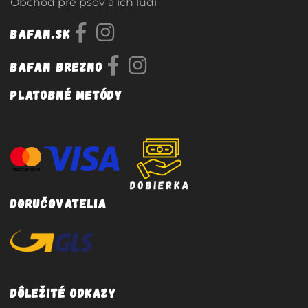
Obchod pre psov a ich ludí
Bafan.sk
Bafan Brezno
Platobné metódy
Doručovatelia
Dôležité odkazy