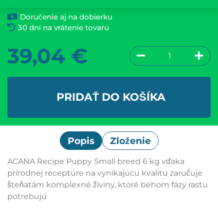
Doručenie aj na dobierku
30 dní na vrátenie tovaru
39,04
€
PRIDAŤ DO KOŠÍKA
Popis
Zloženie
ACANA Recipe Puppy Small breed 6 kg vďaka
prírodnej receptúre na vynikajúcu kvalitu zaručuje
šteňatám komplexné živiny, ktoré behom fázy rastu
potrebujú