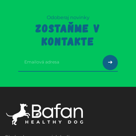
Odoberaj novinky
ZOSTAŇME V
KONTAKTE