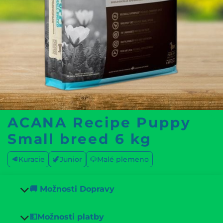
ACANA Recipe Puppy
Small breed 6 kg
🥩Kuracie
🦖Junior
🐶Malé plemeno
🚚 Možnosti Dopravy
💵Možnosti platby