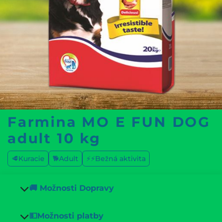
Farmina MO E FUN DOG
adult 10 kg
🥩Kuracie
🐕Adult
⚡⚡Bežná aktivita
🚚 Možnosti Dopravy
💵Možnosti platby