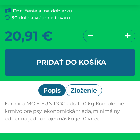
Doručenie aj na dobierku
30 dní na vrátenie tovaru
20,91
€
PRIDAŤ DO KOŠÍKA
Popis
Zloženie
Farmina MO E FUN DOG adult 10 kg Kompletné
krmivo pre psy, ekonomická trieda, minimálny
odber na jednu objednávku je 10 vriec