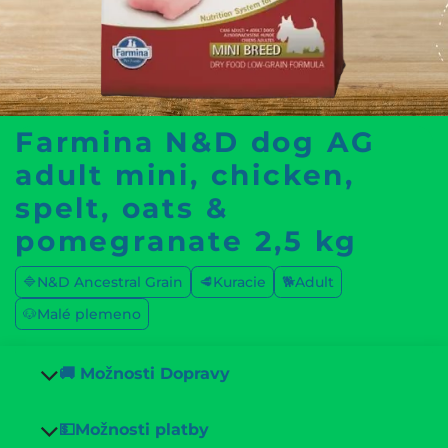
Farmina N&D dog AG
adult mini, chicken,
spelt, oats &
pomegranate 2,5 kg
🔷N&D Ancestral Grain
🥩Kuracie
🐕Adult
🐶Malé plemeno
🚚 Možnosti Dopravy
💵Možnosti platby