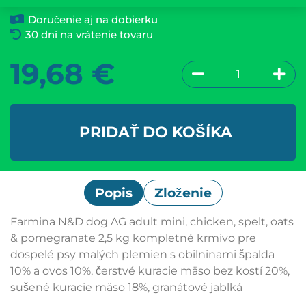
Doručenie aj na dobierku
30 dní na vrátenie tovaru
19,68
€
PRIDAŤ DO KOŠÍKA
Popis
Zloženie
Farmina N&D dog AG adult mini, chicken, spelt, oats
& pomegranate 2,5 kg kompletné krmivo pre
dospelé psy malých plemien s obilninami špalda
10% a ovos 10%, čerstvé kuracie mäso bez kostí 20%,
sušené kuracie mäso 18%, granátové jablká