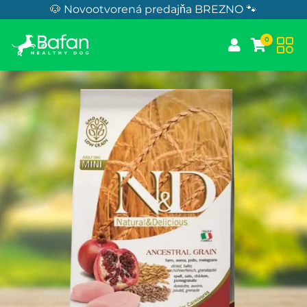
Skip to Content
🐶 Novootvorená predajňa BREZNO 🐾
0