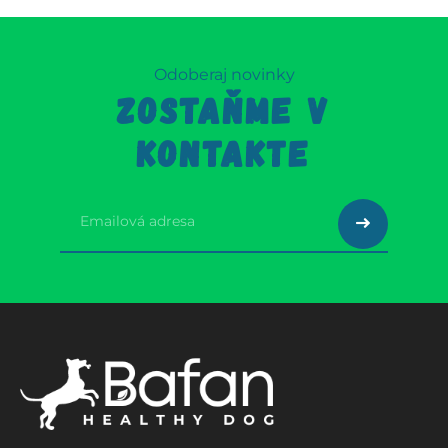
Odoberaj novinky
ZOSTAŇME V
KONTAKTE