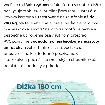
Vodítko má šírku
2,5 cm
, vďaka čomu sa dobre drží a
poskytuje stabilitu aj pri silnejšom ťahu. Materiál aj
kovová karabína sú testované na zaťaženie
až do
200 kg
, takže je vhodné aj pre silnejšie a energické
psy. Praktická rukoväť na konci umožňuje rýchle a
bezpečné uchopenie psa v rušnom prostredí.
PVC povrch je
vodeodolný, neabsorbuje nečistoty
ani pachy
a veľmi ľahko sa čistí. Vodítko je
pripravené na každodenné používanie v
akomkoľvek počasí – od mestských chodníkov až
po blatisté chodníky v prírode.