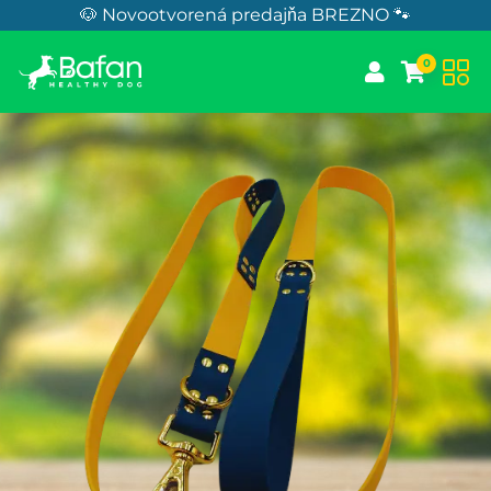
Skip to Content
🐶 Novootvorená predajňa BREZNO 🐾
0