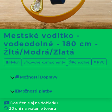
Mestské vodítko -
vodeodolné - 180 cm -
Žltá/Modrá/Zlatá
🧵Nylon
🔗Kovové komponenty
✋Pohodlné
🔷PVC
🚚 Možnosti Dopravy
💵Možnosti platby
Doručenie aj na dobierku
30 dní na vrátenie tovaru