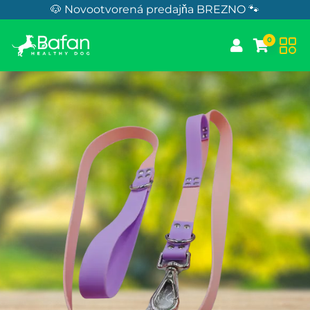
Skip to Content
🐶 Novootvorená predajňa BREZNO 🐾
0