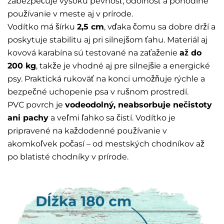
zabezpečuje vysokú pevnosť, odolnosť a pohodlné
používanie v meste aj v prírode.
Vodítko má šírku
2,5 cm
, vďaka čomu sa dobre drží a
poskytuje stabilitu aj pri silnejšom ťahu. Materiál aj
kovová karabína sú testované na zaťaženie
až do
200 kg
, takže je vhodné aj pre silnejšie a energické
psy. Praktická rukoväť na konci umožňuje rýchle a
bezpečné uchopenie psa v rušnom prostredí.
PVC povrch je
vodeodolný, neabsorbuje nečistoty
ani pachy
a veľmi ľahko sa čistí. Vodítko je
pripravené na každodenné používanie v
akomkoľvek počasí – od mestských chodníkov až
po blatisté chodníky v prírode.