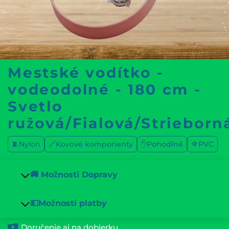
Mestské vodítko -
vodeodolné - 180 cm -
Svetlo
ružová/Fialová/Strieborn
🧵Nylon
🔗Kovové komponenty
✋Pohodlné
🔷PVC
🚚 Možnosti Dopravy
💵Možnosti platby
Doručenie aj na dobierku