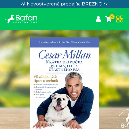
Skip to Content
🐶 Novootvorená predajňa BREZNO 🐾
0