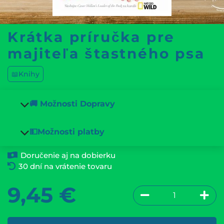
Krátka príručka pre
majiteľa štastného psa
📖Knihy
🚚 Možnosti Dopravy
💵Možnosti platby
Doručenie aj na dobierku
30 dní na vrátenie tovaru
9,45
€