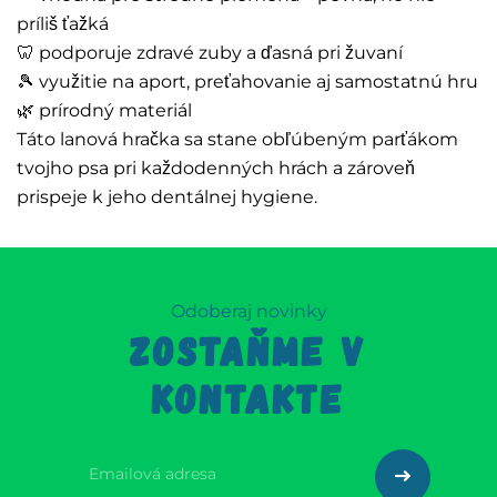
príliš ťažká
🦷 podporuje zdravé zuby a ďasná pri žuvaní
🎾 využitie na aport, preťahovanie aj samostatnú hru
🌿 prírodný materiál
Táto lanová hračka sa stane obľúbeným parťákom
tvojho psa pri každodenných hrách a zároveň
prispeje k jeho dentálnej hygiene.
Odoberaj novinky
ZOSTAŇME V
KONTAKTE