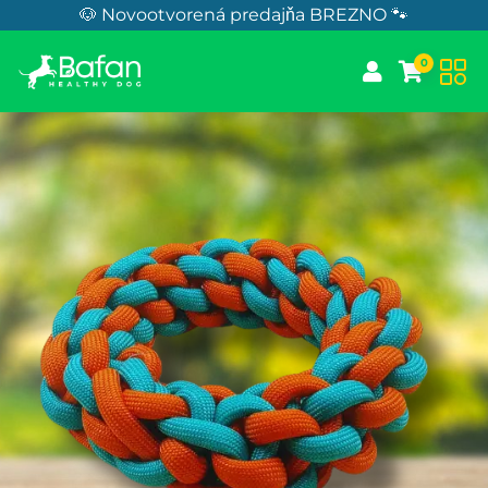
Skip to Content
🐶 Novootvorená predajňa BREZNO 🐾
0