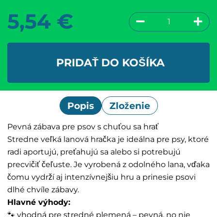
5,54
€
PRIDAŤ DO KOŠÍKA
Popis
Zloženie
Pevná zábava pre psov s chuťou sa hrať
Stredne veľká lanová hračka je ideálna pre psy, ktoré
radi aportujú, preťahujú sa alebo si potrebujú
precvičiť čeľuste. Je vyrobená z odolného lana, vďaka
čomu vydrží aj intenzívnejšiu hru a prinesie psovi
dlhé chvíle zábavy.
Hlavné výhody:
🐾 vhodná pre stredné plemená – pevná, no nie