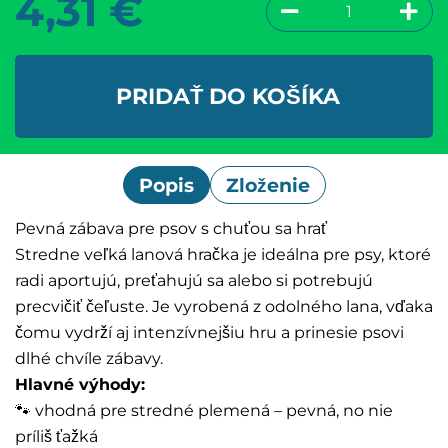
4,31
€
PRIDAŤ DO KOŠÍKA
Popis
Zloženie
Pevná zábava pre psov s chuťou sa hrať
Stredne veľká lanová hračka je ideálna pre psy, ktoré
radi aportujú, preťahujú sa alebo si potrebujú
precvičiť čeľuste. Je vyrobená z odolného lana, vďaka
čomu vydrží aj intenzívnejšiu hru a prinesie psovi
dlhé chvíle zábavy.
Hlavné výhody:
🐾 vhodná pre stredné plemená – pevná, no nie
príliš ťažká