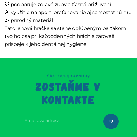
🦷 podporuje zdravé zuby a ďasná pri žuvaní
🎾 využitie na aport, preťahovanie aj samostatnú hru
🌿 prírodný materiál
Táto lanová hračka sa stane obľúbeným parťákom
tvojho psa pri každodenných hrách a zároveň
prispeje k jeho dentálnej hygiene.
Odoberaj novinky
ZOSTAŇME V
KONTAKTE