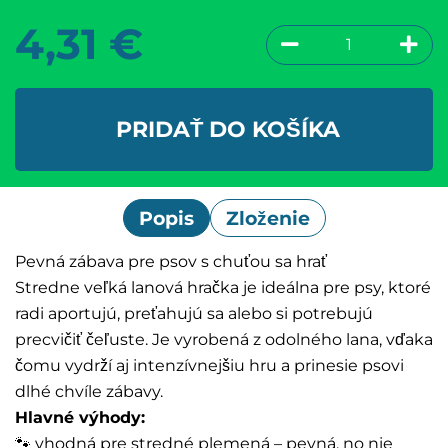
4,31
€
PRIDAŤ DO KOŠÍKA
Popis
Zloženie
Pevná zábava pre psov s chuťou sa hrať
Stredne veľká lanová hračka je ideálna pre psy, ktoré
radi aportujú, preťahujú sa alebo si potrebujú
precvičiť čeľuste. Je vyrobená z odolného lana, vďaka
čomu vydrží aj intenzívnejšiu hru a prinesie psovi
dlhé chvíle zábavy.
Hlavné výhody:
🐾 vhodná pre stredné plemená – pevná, no nie