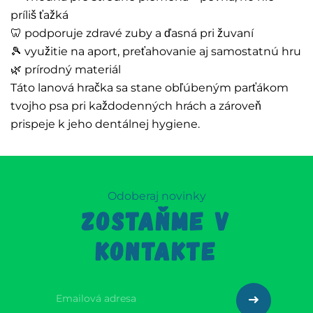
príliš ťažká
🦷 podporuje zdravé zuby a ďasná pri žuvaní
🎾 využitie na aport, preťahovanie aj samostatnú hru
🌿 prírodný materiál
Táto lanová hračka sa stane obľúbeným parťákom
tvojho psa pri každodenných hrách a zároveň
prispeje k jeho dentálnej hygiene.
Odoberaj novinky
ZOSTAŇME V
KONTAKTE