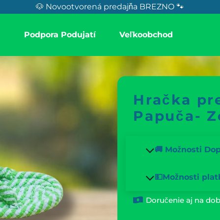
🐶 Novootvorená predajňa BREZNO 🐾
a
Podpora Podujatí
Veľkoobchod
Hračka pre
Papuča- Z
🚚 Možnosti Do
💵Možnosti plat
Doručenie aj na dob