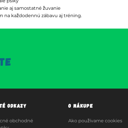
alé psíky
vanie aj samostatné žuvanie
om na každodennú zábavu aj tréning.
TE
ité odkazy
O nákupe
cné obchodné
Ako používame cookies
enky