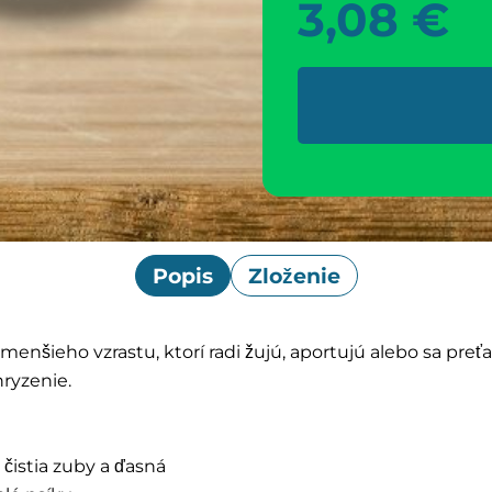
3,08
€
Popis
Zloženie
 menšieho vzrastu, ktorí radi žujú, aportujú alebo sa pre
ryzenie.
čistia zuby a ďasná