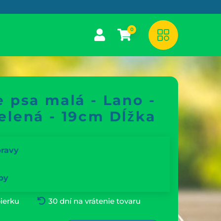
0
 psa malá - Lano -
elená - 19cm Dĺžka
pravy
by
ierku
30 dní na vrátenie tovaru