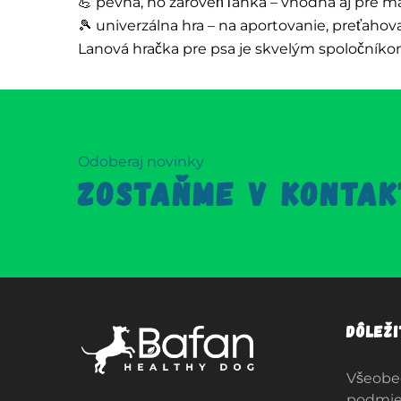
💪 pevná, no zároveň ľahká – vhodná aj pre m
🎾 univerzálna hra – na aportovanie, preťaho
Lanová hračka pre psa je skvelým spoločník
Odoberaj novinky
ZOSTAŇME V KONTAK
Dôlež
Všeobe
podmi