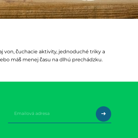
j von, čuchacie aktivity, jednoduché triky a
e alebo máš menej času na dlhú prechádzku.