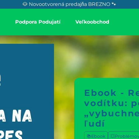
🐶 Novootvorená predajňa BREZNO 🐾
a
Podpora Podujatí
Veľkoobchod
Ebook - Re
vodítku: p
„vybuchne
ľudí
📚Ebook
💥Problémov