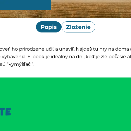
Popis
Zloženie
oveň ho prirodzene učiť a unaviť. Nájdeš tu hry na doma a
o vybavenia. E-book je ideálny na dni, keď je zlé počasi
 sú “vymýšľači”.
TE