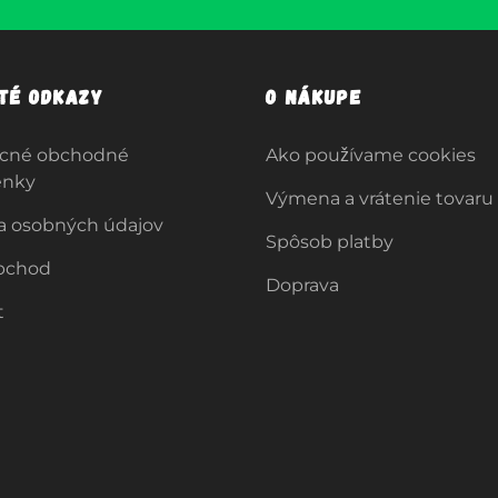
ité odkazy
O nákupe
cné obchodné
Ako používame cookies
enky
Výmena a vrátenie tovaru
a osobných údajov
Spôsob platby
bchod
Doprava
t