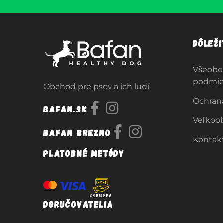
Dôlež
Všeobe
podmi
Obchod pre psov a ich ludí
Ochran
Bafan.sk
Veľkoo
Bafan Brezno
Kontak
Platobné metódy
Doručovatelia