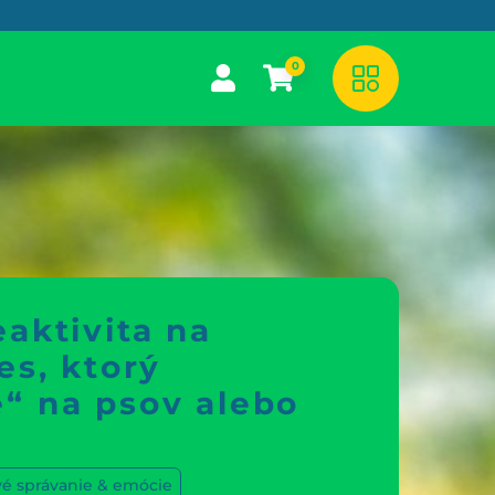
0
aktivita na
es, ktorý
“ na psov alebo
é správanie & emócie