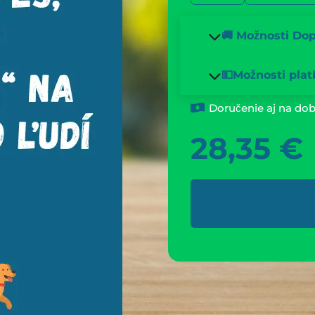
🚚 Možnosti Do
💵Možnosti plat
Doručenie aj na dob
28,35
€