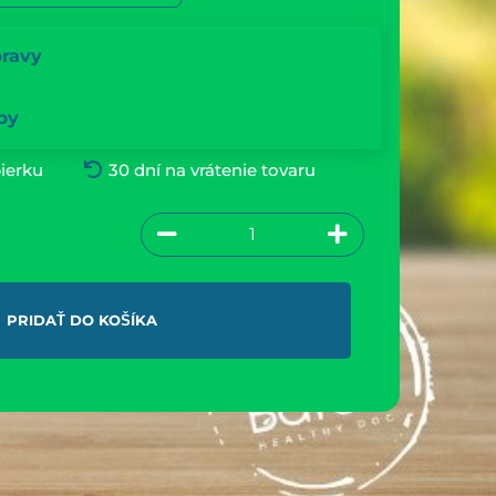
pravy
by
ierku
30 dní na vrátenie tovaru
PRIDAŤ DO KOŠÍKA