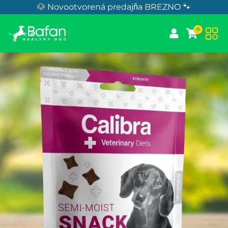
Skip to Content
🐶 Novootvorená predajňa BREZNO 🐾
0