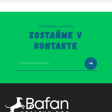
Odoberaj novinky
ZOSTAŇME V
KONTAKTE