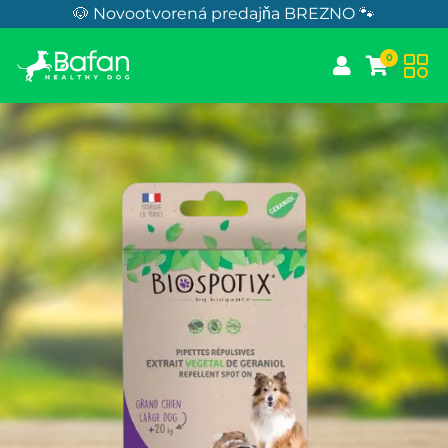
Skip to Content
🐶 Novootvorená predajňa BREZNO 🐾
0