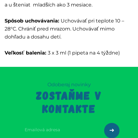
a u šteniat mladších ako 3 mesiace.
Spôsob uchovávania:
Uchovávať pri teplote 10 –
28°C. Chrániť pred mrazom. Uchovávať mimo
dohľadu a dosahu detí.
Veľkosť balenia:
3 x 3 ml (1 pipeta na 4 týždne)
Odoberaj novinky
ZOSTAŇME V
KONTAKTE