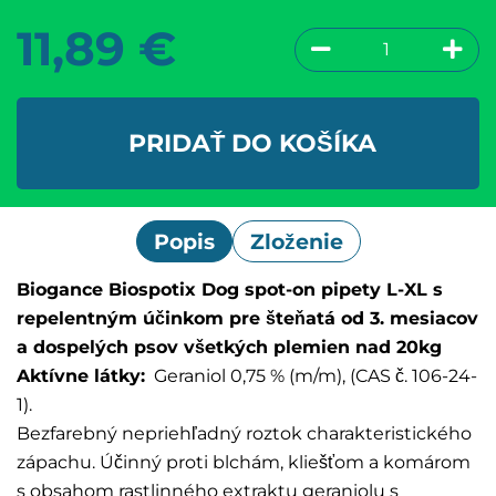
11,89
€
PRIDAŤ DO KOŠÍKA
Popis
Zloženie
Biogance Biospotix Dog spot-on pipety L-XL s
repelentným účinkom pre šteňatá od 3. mesiacov
a dospelých psov všetkých plemien nad 20kg
Aktívne látky:
Geraniol 0,75 % (m/m), (CAS č. 106-24-
1).
Bezfarebný nepriehľadný roztok charakteristického
zápachu. Účinný proti blchám, kliešťom a komárom
s obsahom rastlinného extraktu geraniolu s