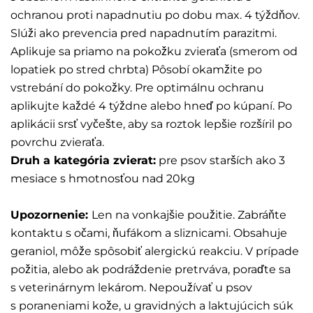
ochranou proti napadnutiu po dobu max. 4 týždňov.
Slúži ako prevencia pred napadnutím parazitmi.
Aplikuje sa priamo na pokožku zvieraťa (smerom od
lopatiek po stred chrbta) Pôsobí okamžite po
vstrebání do pokožky. Pre optimálnu ochranu
aplikujte každé 4 týždne alebo hneď po kúpaní. Po
aplikácii srsť vyčešte, aby sa roztok lepšie rozšíril po
povrchu zvieraťa.
Druh a kategória zvierat:
pre psov starších ako 3
mesiace s hmotnosťou nad 20kg
Upozornenie:
Len na vonkajšie použitie. Zabráňte
kontaktu s očami, ňufákom a sliznicami. Obsahuje
geraniol, môže spôsobiť alergickú reakciu. V prípade
požitia, alebo ak podráždenie pretrváva, poraďte sa
s veterinárnym lekárom. Nepoužívať u psov
s poraneniami kože, u gravidných a laktujúcich súk