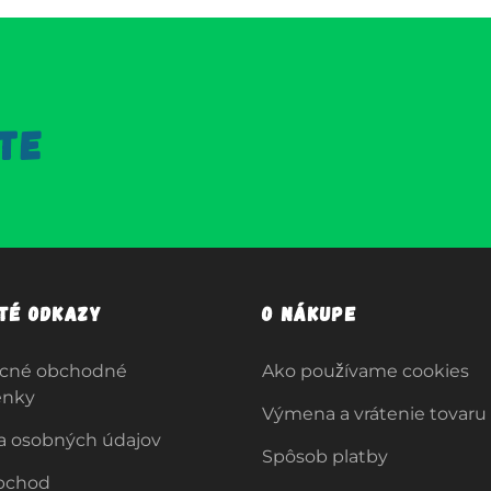
TE
ité odkazy
O nákupe
cné obchodné
Ako používame cookies
enky
Výmena a vrátenie tovaru
a osobných údajov
Spôsob platby
bchod