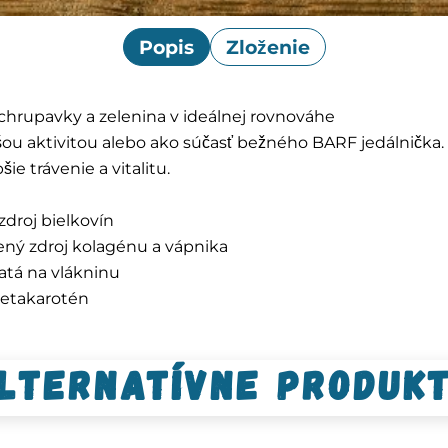
Popis
Zloženie
chrupavky a zelenina v ideálnej rovnováhe
ššou aktivitou alebo ako súčasť bežného BARF jedálnička
e trávenie a vitalitu.
zdroj bielkovín
ený zdroj kolagénu a vápnika
hatá na vlákninu
betakarotén
lternatívne produk