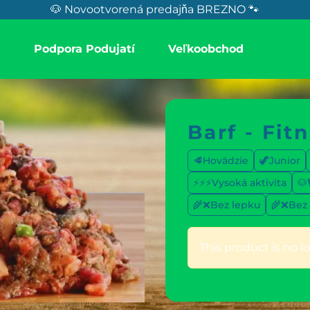
🐶 Novootvorená predajňa BREZNO 🐾
a
Podpora Podujatí
Veľkoobchod
Barf - Fit
🥩Hovädzie
🦖Junior
⚡⚡⚡Vysoká aktivita
🐶
🌾❌Bez lepku
🌾❌Bez
This product is no lo