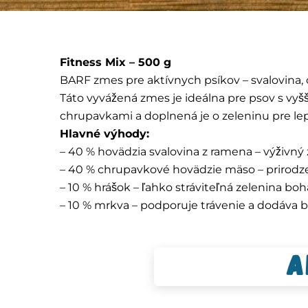
Fitness Mix – 500 g
BARF zmes pre aktívnych psíkov – svalovina, 
Táto vyvážená zmes je ideálna pre psov s vy
chrupavkami a doplnená je o zeleninu pre lepši
Hlavné výhody:
– 40 % hovädzia svalovina z ramena – výživný 
– 40 % chrupavkové hovädzie mäso – prirodz
– 10 % hrášok – ľahko stráviteľná zelenina bo
– 10 % mrkva – podporuje trávenie a dodáva 
A