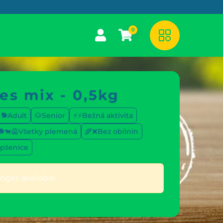
0
nes mix - 0,5kg
🐕Adult
🐶Senior
⚡⚡Bežná aktivita
🐕🐕‍🦺Všetky plemená
🌾❌Bez obilnín
 pšenice
nger available.