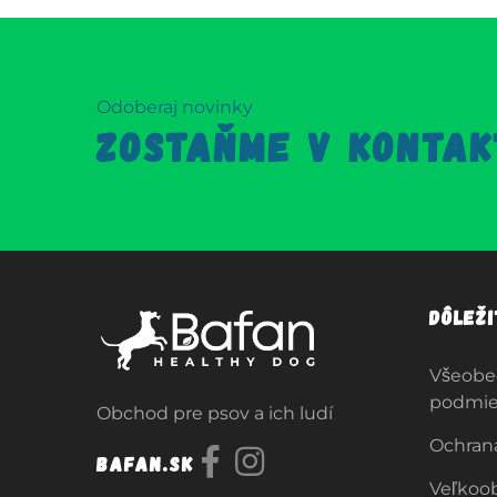
Odoberaj novinky
ZOSTAŇME V KONTAK
Dôlež
Všeobe
podmi
Obchod pre psov a ich ludí
Ochran
Bafan.sk
Veľkoo