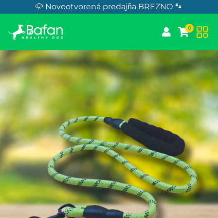
Skip to Content
🐶 Novootvorená predajňa BREZNO 🐾
0