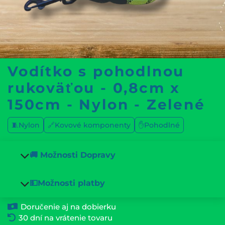
Vodítko s pohodlnou
rukoväťou - 0,8cm x
150cm - Nylon - Zelené
🧵Nylon
🔗Kovové komponenty
✋Pohodlné
🚚 Možnosti Dopravy
💵Možnosti platby
Doručenie aj na dobierku
30 dní na vrátenie tovaru