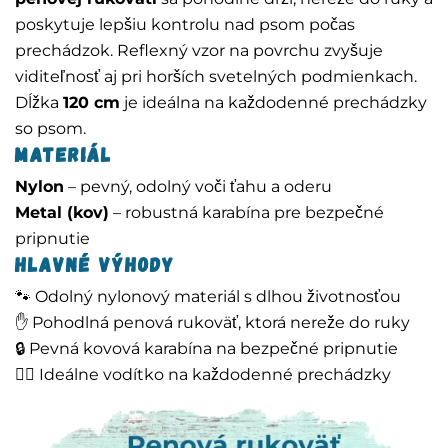
poskytuje lepšiu kontrolu nad psom počas
prechádzok. Reflexný vzor na povrchu zvyšuje
viditeľnosť aj pri horších svetelných podmienkach.
Dĺžka
120 cm
je ideálna na každodenné prechádzky
so psom.
Materiál
Nylon
– pevný, odolný voči ťahu a oderu
Metal (kov)
– robustná karabína pre bezpečné
pripnutie
Hlavné výhody
🐾 Odolný nylonový materiál s dlhou životnosťou
✋ Pohodlná penová rukoväť, ktorá nereže do ruky
🔒 Pevná kovová karabína na bezpečné pripnutie
🚶‍♂️ Ideálne vodítko na každodenné prechádzky