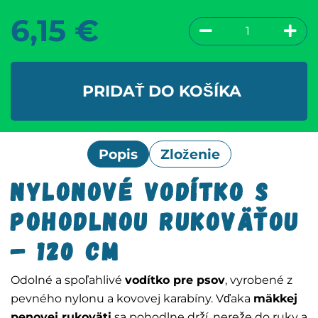
6,15
€
PRIDAŤ DO KOŠÍKA
Popis
Zloženie
Nylonové vodítko s
pohodlnou rukoväťou
– 120 cm
Odolné a spoľahlivé
vodítko pre psov
, vyrobené z
pevného nylonu a kovovej karabíny. Vďaka
mäkkej
penovej rukoväti
sa pohodlne drží, nereže do ruky a