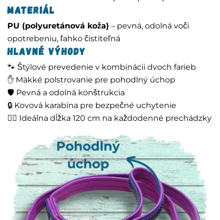
Materiál
PU (polyuretánová koža)
– pevná, odolná voči
opotrebeniu, ľahko čistiteľná
Hlavné výhody
🐾 Štýlové prevedenie v kombinácii dvoch farieb
✋ Mäkké polstrovanie pre pohodlný úchop
🛡️ Pevná a odolná konštrukcia
🔒 Kovová karabína pre bezpečné uchytenie
🚶‍♂️ Ideálna dĺžka 120 cm na každodenné prechádzky