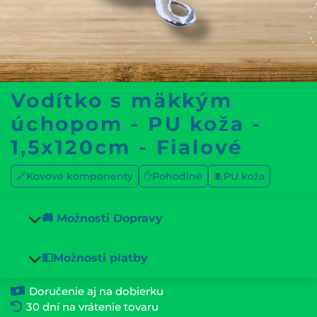
Vodítko s mäkkým
úchopom - PU koža -
1,5x120cm - Fialové
🔗Kovové komponenty
✋Pohodlné
🧵PU koža
🚚 Možnosti Dopravy
💵Možnosti platby
Doručenie aj na dobierku
30 dní na vrátenie tovaru