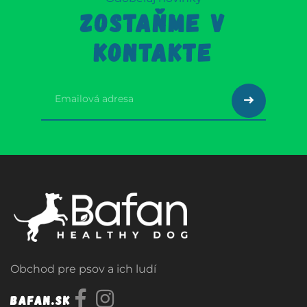
ZOSTAŇME V
KONTAKTE
Obchod pre psov a ich ludí
Bafan.sk