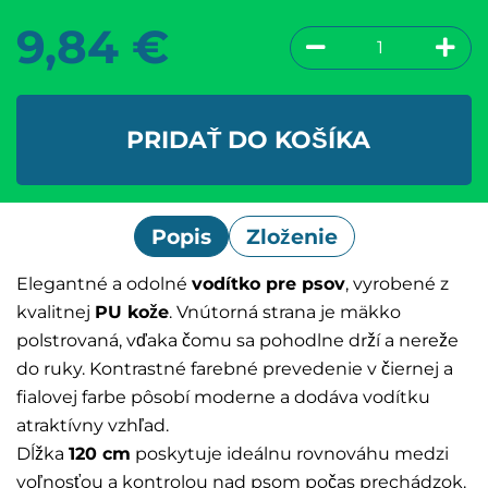
9,84
€
PRIDAŤ DO KOŠÍKA
Popis
Zloženie
Elegantné a odolné
vodítko pre psov
, vyrobené z
kvalitnej
PU kože
. Vnútorná strana je mäkko
polstrovaná, vďaka čomu sa pohodlne drží a nereže
do ruky. Kontrastné farebné prevedenie v čiernej a
fialovej farbe pôsobí moderne a dodáva vodítku
atraktívny vzhľad.
Dĺžka
120 cm
poskytuje ideálnu rovnováhu medzi
voľnosťou a kontrolou nad psom počas prechádzok.