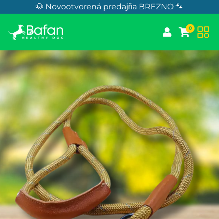
Skip to Content
🐶 Novootvorená predajňa BREZNO 🐾
0