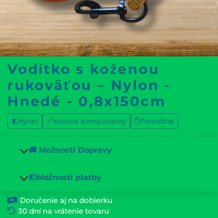
Vodítko s koženou
rukoväťou – Nylon -
Hnedé - 0,8x150cm
🧵Nylon
🔗Kovové komponenty
✋Pohodlné
🚚 Možnosti Dopravy
💵Možnosti platby
Doručenie aj na dobierku
30 dní na vrátenie tovaru