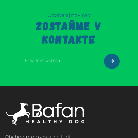
Odoberaj novinky
ZOSTAŇME V
KONTAKTE
Obchod pre psov a ich ludí