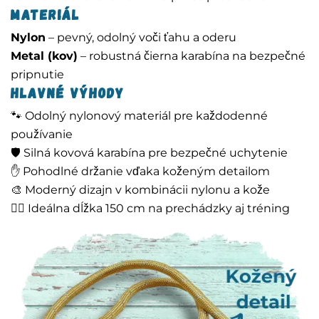
Materiál
Nylon
– pevný, odolný voči ťahu a oderu
Metal (kov)
– robustná čierna karabína na bezpečné
pripnutie
Hlavné výhody
🐾 Odolný nylonový materiál pre každodenné
používanie
🛡️ Silná kovová karabína pre bezpečné uchytenie
✋ Pohodlné držanie vďaka koženým detailom
🎨 Moderný dizajn v kombinácii nylonu a kože
🚶‍♂️ Ideálna dĺžka 150 cm na prechádzky aj tréning