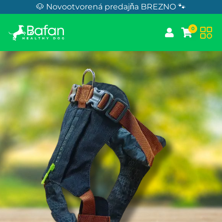
Skip to Content
🐶 Novootvorená predajňa BREZNO 🐾
0