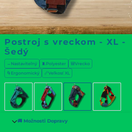
Postroj s vreckom - XL -
Šedý
↔️Nastaviteľný
🧵Polyester
🎒Vrecko
🌀Ergonomický
📏Veľkosť XL
🚚 Možnosti Dopravy