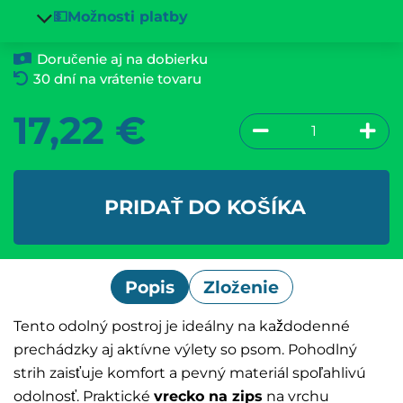
💵Možnosti platby
Doručenie aj na dobierku
30 dní na vrátenie tovaru
17,22
€
PRIDAŤ DO KOŠÍKA
Popis
Zloženie
Tento odolný postroj je ideálny na každodenné
prechádzky aj aktívne výlety so psom. Pohodlný
strih zaisťuje komfort a pevný materiál spoľahlivú
odolnosť. Praktické
vrecko na zips
na vrchu