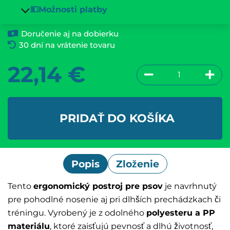
💵Možnosti platby
Doručenie aj na dobierku
30 dní na vrátenie tovaru
22,14
€
PRIDAŤ DO KOŠÍKA
Popis
Zloženie
Tento
ergonomický postroj pre psov
je navrhnutý
pre pohodlné nosenie aj pri dlhších prechádzkach či
tréningu. Vyrobený je z odolného
polyesteru a PP
materiálu
, ktoré zaisťujú pevnosť a dlhú životnosť,