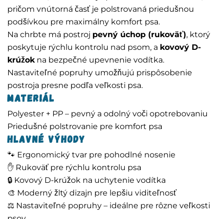
pričom vnútorná časť je polstrovaná priedušnou
podšívkou pre maximálny komfort psa.
Na chrbte má postroj
pevný úchop (rukoväť)
, ktorý
poskytuje rýchlu kontrolu nad psom, a
kovový D-
krúžok
na bezpečné upevnenie vodítka.
Nastaviteľné popruhy umožňujú prispôsobenie
postroja presne podľa veľkosti psa.
Materiál
Polyester + PP – pevný a odolný voči opotrebovaniu
Priedušné polstrovanie pre komfort psa
Hlavné výhody
🐾 Ergonomický tvar pre pohodlné nosenie
✋ Rukoväť pre rýchlu kontrolu psa
🔒 Kovový D-krúžok na uchytenie vodítka
🎨 Moderný žltý dizajn pre lepšiu viditeľnosť
⚖️ Nastaviteľné popruhy – ideálne pre rôzne veľkosti
psov