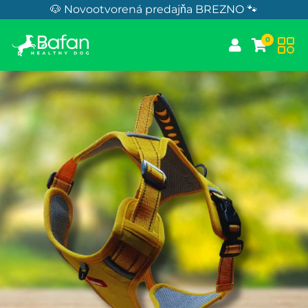
Skip to Content
🐶 Novootvorená predajňa BREZNO 🐾
0