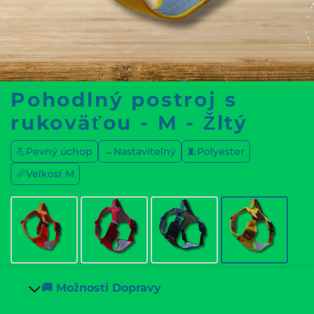
Pohodlný postroj s
rukoväťou - M - Žltý
💪Pevný úchop
↔️Nastaviteľný
🧵Polyester
📏Veľkosť M
🚚 Možnosti Dopravy