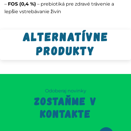
–
FOS (0,4 %)
– prebiotiká pre zdravé trávenie a
lepšie vstrebávanie živín
Alternatívne
produkty
Odoberaj novinky
ZOSTAŇME V
KONTAKTE