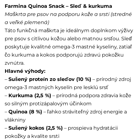
Farmina Quinoa Snack – Sleď & kurkuma
Maškrta pre psov na podporu kože a srsti (stredné
a veľké plemená)
Táto funkčná maškrta je ideálnym doplnkom výživy
pre psov s citlivou kožou alebo matnou srsťou. Sleď
poskytuje kvalitné omega-3 mastné kyseliny, zatiaľ
čo kurkuma a kokos podporujú zdravú pokožku
zvnútra.
Hlavné výhody:
–
Sušený proteín zo sleďov (10 %)
– prírodný zdroj
omega-3 mastných kyselín pre lesklú srsť
–
Kurkuma (2,5 %)
– prírodná podpora zdravia kože
so silným protizápalovým účinkom
–
Quinoa (8 %)
– ľahko stráviteľný zdroj energie a
vlákniny
–
Sušený kokos (2,5 %)
– prospieva hydratácii
pokožky a kvalite srsti