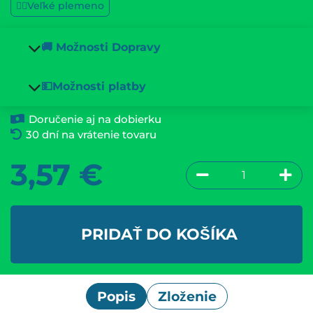
🐕‍🦺Veľké plemeno
🚚 Možnosti Dopravy
💵Možnosti platby
Doručenie aj na dobierku
30 dní na vrátenie tovaru
3,57
€
PRIDAŤ DO KOŠÍKA
Popis
Zloženie