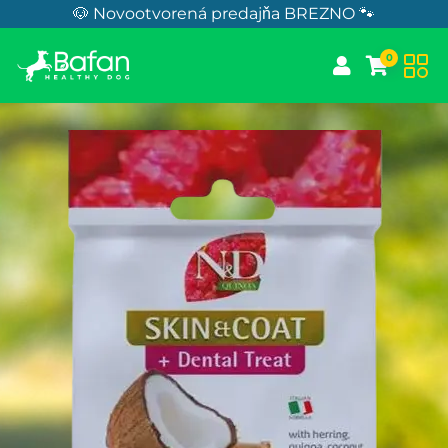
Skip to Content
🐶 Novootvorená predajňa BREZNO 🐾
0