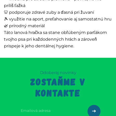
príliš ťažká
🦷 podporuje zdravé zuby a ďasná pri žuvaní
🎾 využitie na aport, preťahovanie aj samostatnú hru
🌿 prírodný materiál
Táto lanová hračka sa stane obľúbeným parťákom
tvojho psa pri každodenných hrách a zároveň
prispeje k jeho dentálnej hygiene.
Odoberaj novinky
ZOSTAŇME V
KONTAKTE