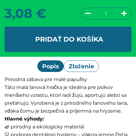
3,08
€
PRIDAŤ DO KOŠÍKA
Popis
Zloženie
Prírodná zábava pre malé papuľky
Táto malá lanová hračka je ideálna pre psíkov
menšieho vzrastu, ktorí radi žujú, aportujú alebo sa
preťahujú. Vyrobená je z prírodného ľanového lana,
vďaka čomu je bezpečná a príjemná na hryzenie.
Hlavné výhody:
🌿 prírodný a ekologický materiál
🦷 podpora dentálnej hygieny – vlákna jemne čistia