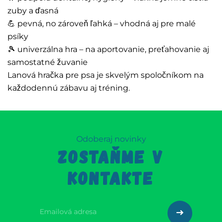
zuby a ďasná
💪 pevná, no zároveň ľahká – vhodná aj pre malé
psíky
🎾 univerzálna hra – na aportovanie, preťahovanie aj
samostatné žuvanie
Lanová hračka pre psa je skvelým spoločníkom na
každodennú zábavu aj tréning.
Odoberaj novinky
ZOSTAŇME V
KONTAKTE