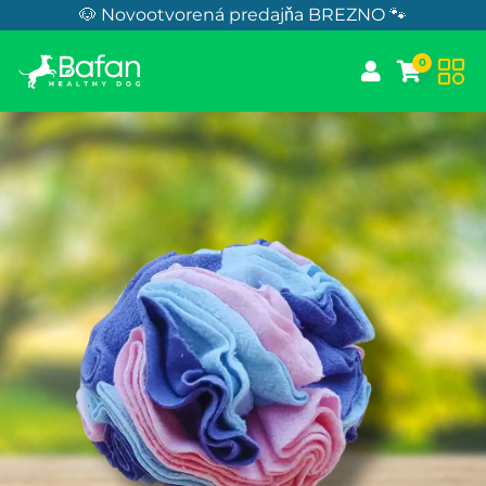
Skip to Content
🐶 Novootvorená predajňa BREZNO 🐾
0