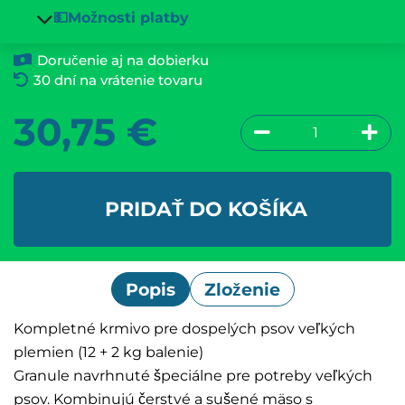
💵Možnosti platby
Doručenie aj na dobierku
30 dní na vrátenie tovaru
30,75
€
PRIDAŤ DO KOŠÍKA
Popis
Zloženie
Kompletné krmivo pre dospelých psov veľkých
plemien (12 + 2 kg balenie)
Granule navrhnuté špeciálne pre potreby veľkých
psov. Kombinujú čerstvé a sušené mäso s