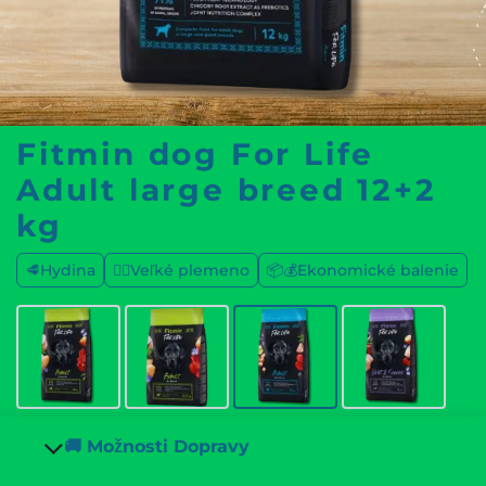
Fitmin dog For Life
Adult large breed 12+2
kg
🥩Hydina
🐕‍🦺Veľké plemeno
📦💰Ekonomické balenie
🚚 Možnosti Dopravy