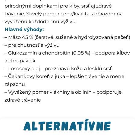
prírodnými doplnkami pre kĺby, srsť aj zdravé
trávenie. Skvelý pomer cena/kvalita s dôrazom na
vyváženú každodennú výživu.
Hlavné výhody:
– Mäso 45 % (čerstvé, sušené a hydrolyzovaná pečeň)
– pre chutnosť a výživu
– Glukozamín a chondroitín (0,08 %) – podpora kĺbov
a chrupaviek
– Lososový olej – pre zdravú kožu a lesklú srsť
– Čakankový koreň a juka – lepšie trávenie a menej
zápachu
– Vyvážený pomer vlákniny a obilnín – podporuje
zdravé trávenie
Alternatívne