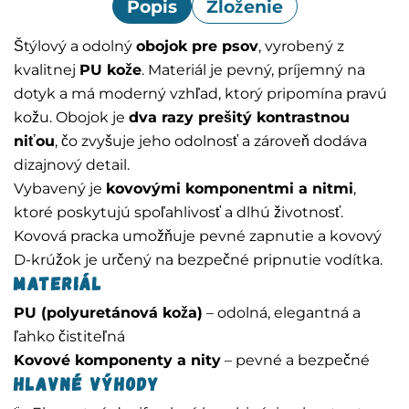
Popis
Zloženie
Štýlový a odolný
obojok pre psov
, vyrobený z
kvalitnej
PU kože
. Materiál je pevný, príjemný na
dotyk a má moderný vzhľad, ktorý pripomína pravú
kožu. Obojok je
dva razy prešitý kontrastnou
niťou
, čo zvyšuje jeho odolnosť a zároveň dodáva
dizajnový detail.
Vybavený je
kovovými komponentmi a nitmi
,
ktoré poskytujú spoľahlivosť a dlhú životnosť.
Kovová pracka umožňuje pevné zapnutie a kovový
D-krúžok je určený na bezpečné pripnutie vodítka.
Materiál
PU (polyuretánová koža)
– odolná, elegantná a
ľahko čistiteľná
Kovové komponenty a nity
– pevné a bezpečné
Hlavné výhody