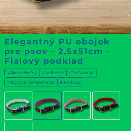
Elegantný PU obojok
pre psov - 2,5x51cm -
Fialový podklad
↔️Nastaviteľný
📏Veľkosť L
📏Veľkosť XL
🔗Kovové komponenty
🧵PU koža