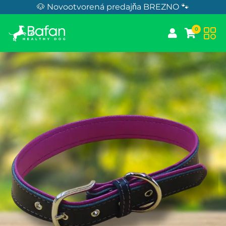
Skip to Content
🐶 Novootvorená predajňa BREZNO 🐾
0