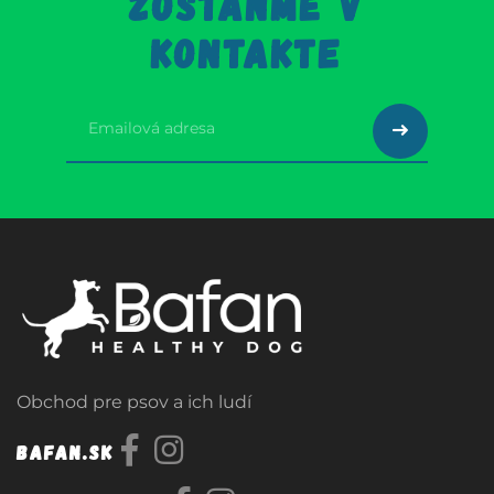
ZOSTAŇME V
KONTAKTE
Obchod pre psov a ich ludí
Bafan.sk