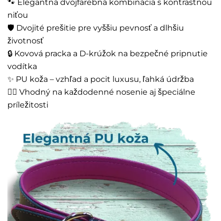
🐾 Elegantná dvojfarebná kombinácia s kontrastnou
niťou
🛡️ Dvojité prešitie pre vyššiu pevnosť a dlhšiu
životnosť
🔒 Kovová pracka a D-krúžok na bezpečné pripnutie
vodítka
✨ PU koža – vzhľad a pocit luxusu, ľahká údržba
🚶‍♂️ Vhodný na každodenné nosenie aj špeciálne
príležitosti