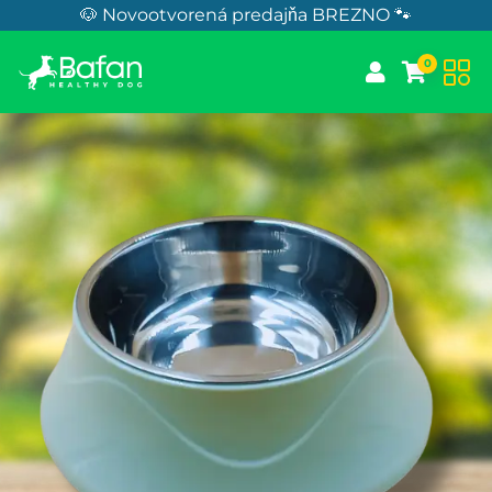
Skip to Content
🐶 Novootvorená predajňa BREZNO 🐾
0