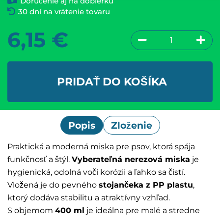
Doručenie aj na dobierku
30 dní na vrátenie tovaru
6,15
€
PRIDAŤ DO KOŠÍKA
Popis
Zloženie
Praktická a moderná miska pre psov, ktorá spája
funkčnosť a štýl.
Vyberateľná nerezová miska
je
hygienická, odolná voči korózii a ľahko sa čistí.
Vložená je do pevného
stojančeka z PP plastu
,
ktorý dodáva stabilitu a atraktívny vzhľad.
S objemom
400 ml
je ideálna pre malé a stredne