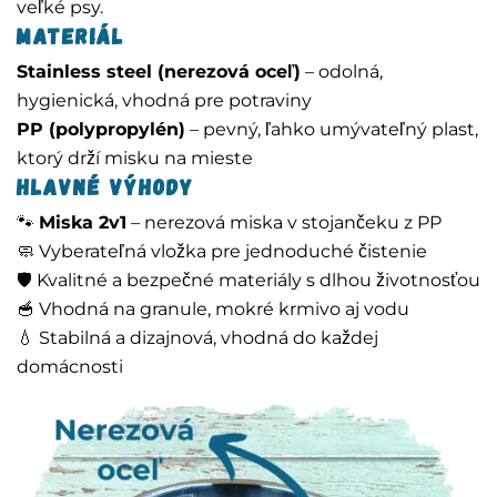
veľké psy.
Materiál
Stainless steel (nerezová oceľ)
– odolná,
hygienická, vhodná pre potraviny
PP (polypropylén)
– pevný, ľahko umývateľný plast,
ktorý drží misku na mieste
Hlavné výhody
🐾
Miska 2v1
– nerezová miska v stojančeku z PP
🧼 Vyberateľná vložka pre jednoduché čistenie
🛡️ Kvalitné a bezpečné materiály s dlhou životnosťou
🥣 Vhodná na granule, mokré krmivo aj vodu
💧 Stabilná a dizajnová, vhodná do každej
domácnosti