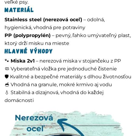
veľké psy.
Materiál
Stainless steel (nerezová oceľ)
– odolná,
hygienická, vhodná pre potraviny
PP (polypropylén)
– pevný, ľahko umývateľný plast,
ktorý drží misku na mieste
Hlavné výhody
🐾
Miska 2v1
– nerezová miska v stojančeku z PP
🧼 Vyberateľná vložka pre jednoduché čistenie
🛡️ Kvalitné a bezpečné materiály s dlhou životnosťou
🥣 Vhodná na granule, mokré krmivo aj vodu
💧 Stabilná a dizajnová, vhodná do každej
domácnosti