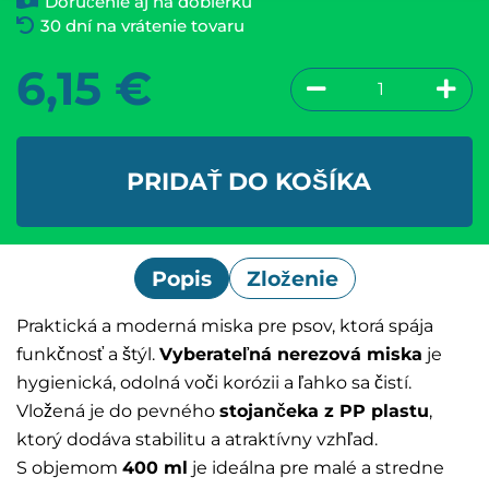
Doručenie aj na dobierku
30 dní na vrátenie tovaru
6,15
€
PRIDAŤ DO KOŠÍKA
Popis
Zloženie
Praktická a moderná miska pre psov, ktorá spája
funkčnosť a štýl.
Vyberateľná nerezová miska
je
hygienická, odolná voči korózii a ľahko sa čistí.
Vložená je do pevného
stojančeka z PP plastu
,
ktorý dodáva stabilitu a atraktívny vzhľad.
S objemom
400 ml
je ideálna pre malé a stredne