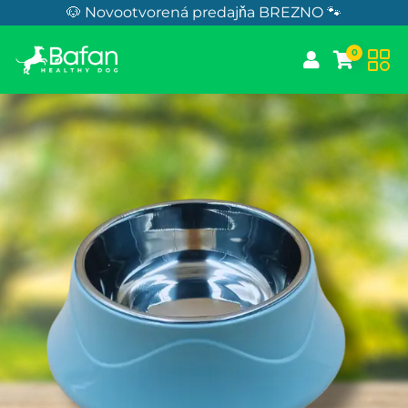
Skip to Content
🐶 Novootvorená predajňa BREZNO 🐾
0